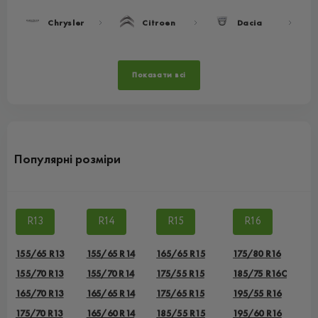
Chrysler
Citroen
Dacia
Показати всі
Популярні розміри
R13
R14
R15
R16
155/65 R13
155/65 R14
165/65 R15
175/80 R16
155/70 R13
155/70 R14
175/55 R15
185/75 R16C
165/70 R13
165/65 R14
175/65 R15
195/55 R16
175/70 R13
165/60 R14
185/55 R15
195/60 R16