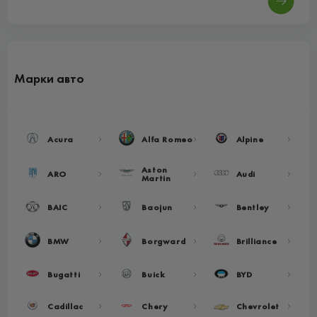
Марки авто
Acura
Alfa Romeo
Alpine
Aston
ARO
Audi
Martin
BAIC
Baojun
Bentley
BMW
Borgward
Brilliance
Bugatti
Buick
BYD
Cadillac
Chery
Chevrolet