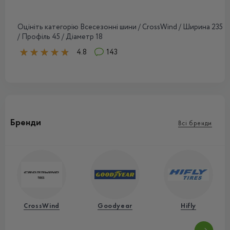
Оцініть категорію Всесезонні шини / CrossWind / Ширина 235
/ Профіль 45 / Діаметр 18
4.8
143
Бренди
Всі бренди
CrossWind
Goodyear
Hifly