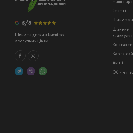
Наші пар
Статті
Шиномон
5/5
Шинний
Шини та диски в Києві по
калькуля
доступним цінам
Контакти
Карта са
Акції
Обмін і 