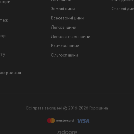
тнери
Зимові шини
Сталеві ди
Всесезонні шини
таж
Легкові шини
тор
Легковантажнi шини
Вантажнi шини
йту
Сільгосп шини
повернення
Всі права захищені © 2016-2026 Горошина