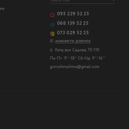
ски
095 229 52 25
068 139 52 25
073 029 52 25
ЗАМОВИТИ ДЗВІНОК
Київ, вул. Садова, 70-110
Пн-Пт: 9
-18
Сб-Нд: 9
-16
00
00
00
00
goroshinashina@gmail.com