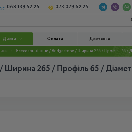
068 139 52 25
073 029 52 25
Диски
Оплата
Доставка
шини
Всесезонні шини / Bridgestone / Ширина 265 / Профіль 65 / 
/ Ширина 265 / Профіль 65 / Діамет