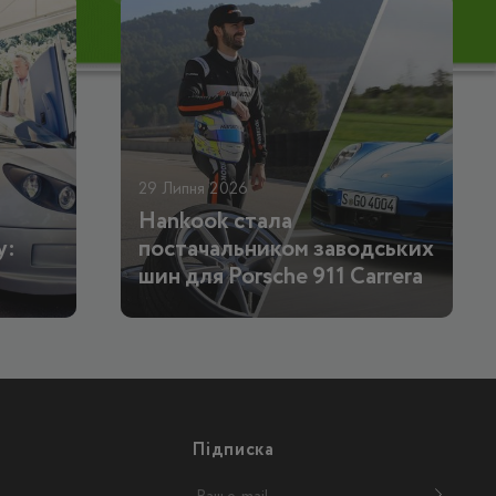
29 Липня 2026
Hankook стала
у:
постачальником заводських
шин для Porsche 911 Carrera
Підписка