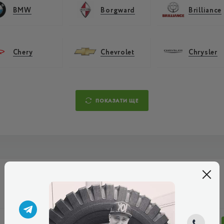
BMW
Borgward
Brilliance
Chery
Chevrolet
Chrysler
ПОКАЗАТИ ЩЕ