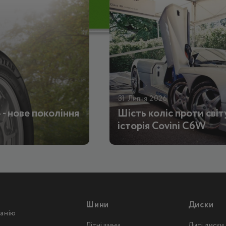
31 Липня 2026
 - нове покоління
Шість коліс проти світ
історія Covini C6W
Шини
Диски
анію
Літні шини
Литі диски