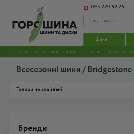
095 229 52 25
Шини
Інтернет-магазин шин ГороШина
Шини
Всесезонні 
Всесезонні шини / Bridgestone 
Товари не знайдені
Бренди