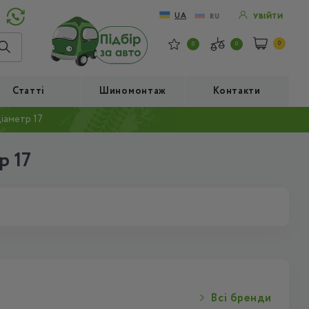
UA
RU
УВІЙТИ
0
0
0
Статті
Шиномонтаж
Контакти
Діаметр 17
р 17
Всі бренди