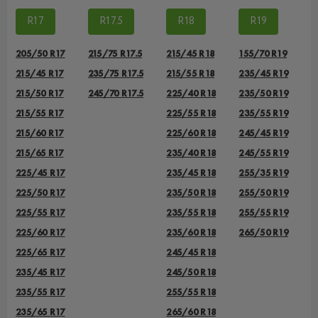
R17
R17.5
R18
R19
205/50 R17
215/75 R17.5
215/45 R18
155/70 R19
215/45 R17
235/75 R17.5
215/55 R18
235/45 R19
215/50 R17
245/70 R17.5
225/40 R18
235/50 R19
215/55 R17
225/55 R18
235/55 R19
215/60 R17
225/60 R18
245/45 R19
215/65 R17
235/40 R18
245/55 R19
225/45 R17
235/45 R18
255/35 R19
225/50 R17
235/50 R18
255/50 R19
225/55 R17
235/55 R18
255/55 R19
225/60 R17
235/60 R18
265/50 R19
225/65 R17
245/45 R18
235/45 R17
245/50 R18
235/55 R17
255/55 R18
235/65 R17
265/60 R18