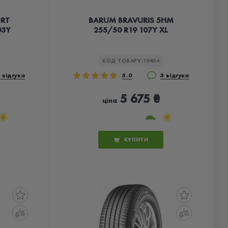
ORT
BARUM BRAVURIS 5HM
03Y
255/50 R19 107Y XL
КОД ТОВАРУ:
19454
 відгука
5.0
3 відгука
5 675 ₴
ціна
КУПИТИ