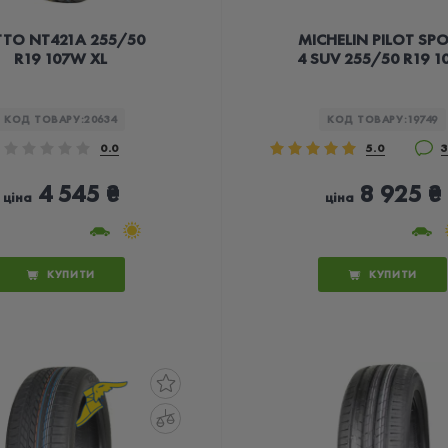
TTO NT421А 255/50
MICHELIN PILOT SP
R19 107W XL
4 SUV 255/50 R19 1
КОД ТОВАРУ:
20634
КОД ТОВАРУ:
19749
0.0
5.0
3
4 545 ₴
8 925 ₴
ціна
ціна
КУПИТИ
КУПИТИ