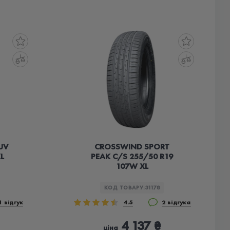
UV
CROSSWIND SPORT
L
PEAK C/S 255/50 R19
107W XL
КОД ТОВАРУ:
31178
1 відгук
4.5
2 відгука
4 137 ₴
ціна