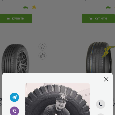
КУПИТИ
КУПИТИ
SA COMPETUS H/P3
GOODYEAR EAGLE 
55/50 R19 107Y XL
ASYMMETRIC 6 255
R19 107T XL