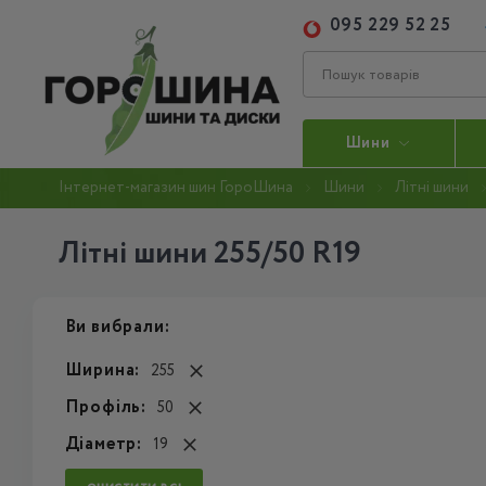
095 229 52 25
Шини
Інтернет-магазин шин ГороШина
Шини
Літні шини
Літні шини 255/50 R19
Ви вибрали:
Ширина:
255
Профіль:
50
Діаметр:
19