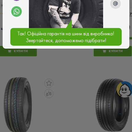
КОД ТОВАРУ:
27947
КОД ТОВАРУ:
26325
5.0
1 відгук
5.0
7
6 480 ₴
7 280 ₴
ціна
ціна
Так! Офіційна гарантія на шини від виробника!
НІМЕЧЧИНА
Звертайтеся, допоможемо підібрати!
КУПИТИ
КУПИТИ