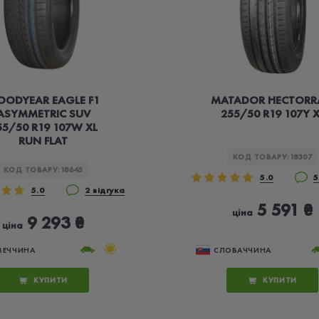
OODYEAR EAGLE F1
MATADOR HECTORR
ASYMMETRIC SUV
255/50 R19 107Y X
55/50 R19 107W XL
RUN FLAT
КОД ТОВАРУ:
18307
КОД ТОВАРУ:
18645
5.0
5
5.0
2 відгука
5 591 ₴
ціна
9 293 ₴
ціна
МЕЧЧИНА
СЛОВАЧЧИНА
КУПИТИ
КУПИТИ