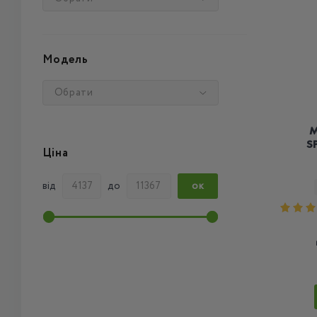
Модель
Обрати
M
S
Ціна
від
до
ОК