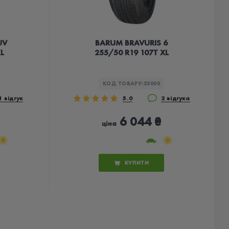
UV
BARUM BRAVURIS 6
L
255/50 R19 107T XL
КОД ТОВАРУ:
33009
1 відгук
5.0
2 відгука
6 044 ₴
ціна
КУПИТИ