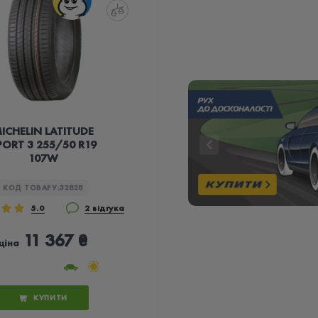
ICHELIN LATITUDE
PORT 3 255/50 R19
107W
КОД ТОВАРУ:
32828
5.0
2 відгука
11 367 ₴
ціна
КУПИТИ