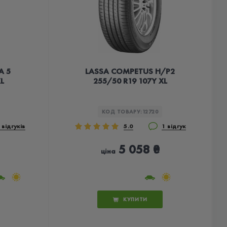
A 5
LASSA COMPETUS H/P2
L
255/50 R19 107Y XL
КОД ТОВАРУ:
12720
 відгуків
5.0
1 відгук
5 058 ₴
ціна
КУПИТИ