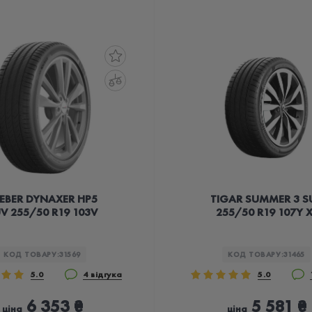
EBER DYNAXER HP5
TIGAR SUMMER 3 S
V 255/50 R19 103V
255/50 R19 107Y X
КОД ТОВАРУ:
31569
КОД ТОВАРУ:
31465
5.0
4 відгука
5.0
6 353 ₴
5 581 ₴
ціна
ціна