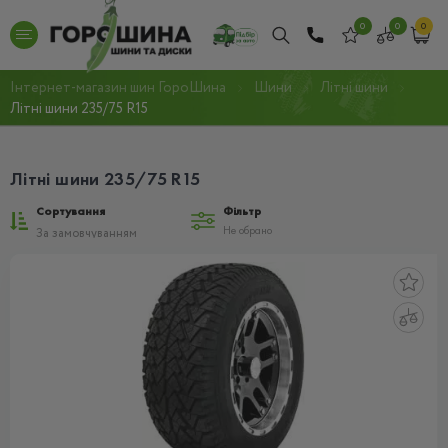
0
0
0
Інтернет-магазин шин ГороШина
Шини
Літні шини
Літні шини 235/75 R15
Літні шини 235/75 R15
Сортування
Фільтр
Не обрано