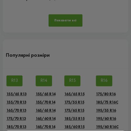
Показати всі
Популярні розміри
R13
R14
R15
R16
155/65 R13
155/65 R14
165/65 R15
175/80 R16
155/70 R13
155/70 R14
175/55 R15
185/75 R16C
165/70 R13
165/65 R14
175/65 R15
195/55 R16
175/70 R13
165/60 R14
185/55 R15
195/60 R16
185/70 R13
165/70 R14
185/60 R15
195/60 R16C