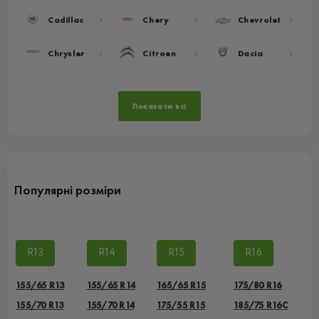
Cadillac
Chery
Chevrolet
Chrysler
Citroen
Dacia
Показати всі
Популярні розміри
R13
R14
R15
R16
155/65 R13
155/65 R14
165/65 R15
175/80 R16
155/70 R13
155/70 R14
175/55 R15
185/75 R16C