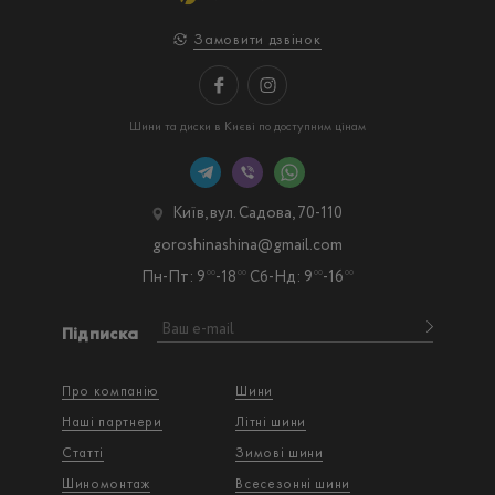
Замовити дзвінок
Шини та диски в Києві по доступним цінам
Київ, вул. Садова, 70-110
goroshinashina@gmail.com
Пн-Пт: 9
-18
Сб-Нд: 9
-16
00
00
00
00
Підписка
Про компанію
Шини
Наші партнери
Літні шини
Статті
Зимові шини
Шиномонтаж
Всесезонні шини