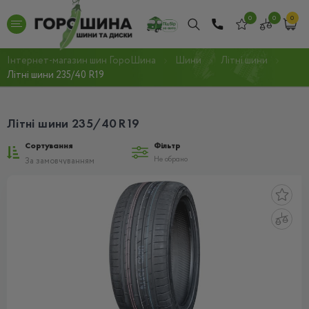
0
0
0
Інтернет-магазин шин ГороШина
Шини
Літні шини
Літні шини 235/40 R19
Літні шини 235/40 R19
Сортування
Фільтр
Не обрано