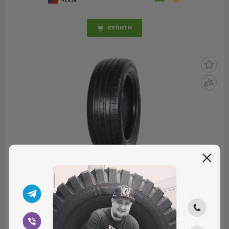
КУПИТИ
HANKOOK VENTUS S1
EVO3 K127A 235/40 R19
92Y
КОД ТОВАРУ:
23790
5.0
1 відгук