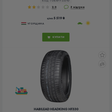
КОД ТОВАРУ:
23747
2.0
3 відгука
5 519 ₴
ціна
УГОРЩИНА
КУПИТИ
HABILEAD HEADKING HF330