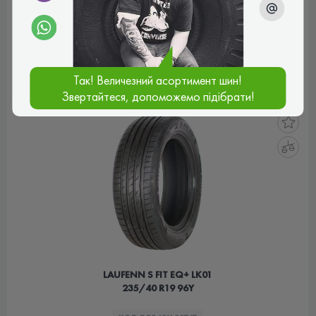
7 137 ₴
ціна
КУПИТИ
Так! Величезний асортимент шин!
Звертайтеся, допоможемо підібрати!
LAUFENN S FIT EQ+ LK01
235/40 R19 96Y