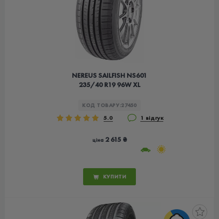
NEREUS SAILFISH NS601
235/40 R19 96W XL
КОД ТОВАРУ:
27450
5.0
1 відгук
2 615 ₴
ціна
КУПИТИ