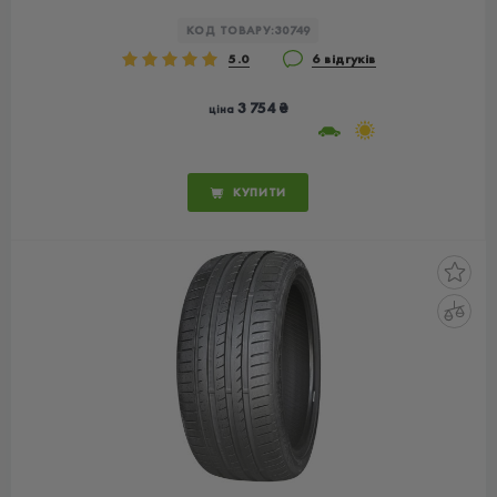
КОД ТОВАРУ:
30749
5.0
6 відгуків
3 754 ₴
ціна
КУПИТИ