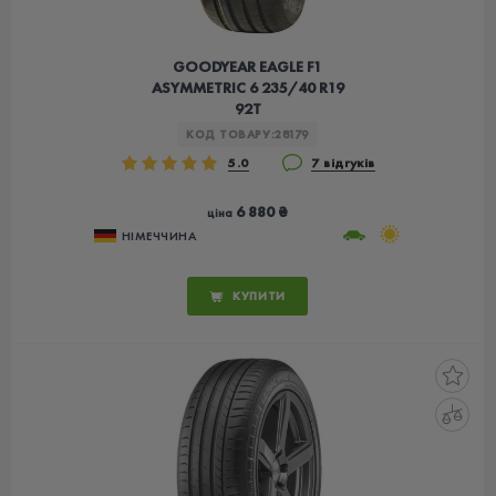
GOODYEAR EAGLE F1
ASYMMETRIC 6 235/40 R19
92T
КОД ТОВАРУ:
28179
5.0
7 відгуків
6 880 ₴
ціна
НІМЕЧЧИНА
КУПИТИ