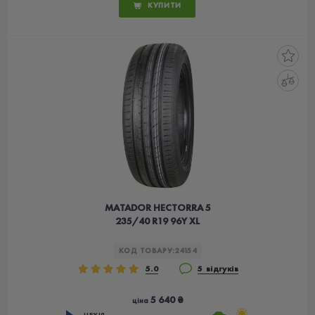
КУПИТИ
MATADOR HECTORRA 5
235/40 R19 96Y XL
КОД ТОВАРУ:
24154
5.0
5 відгуків
5 640 ₴
ціна
ЧЕХІЯ