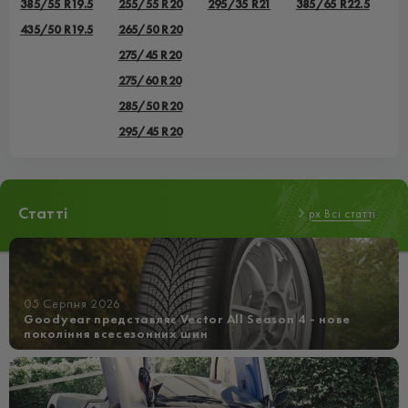
385/55 R19.5
255/55 R20
295/35 R21
385/65 R22.5
435/50 R19.5
265/50 R20
275/45 R20
275/60 R20
285/50 R20
295/45 R20
Статті
px Всі статті
05 Серпня 2026
Goodyear представляє Vector All Season 4 - нове
покоління всесезонних шин