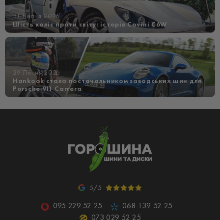
31 Липня 2026
Шість коліс проти світу: історія Covini C6W
29 Липня 2026
Hankook стала постачальником заводських шин для
Porsche 911 Carrera
5/5
095 229 52 25
068 139 52 25
073 029 52 25