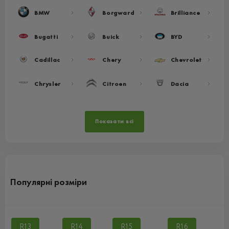
BMW
Borgward
Brilliance
Bugatti
Buick
BYD
Cadillac
Chery
Chevrolet
Chrysler
Citroen
Dacia
Показати всі
Популярні розміри
R13
R14
R15
R16