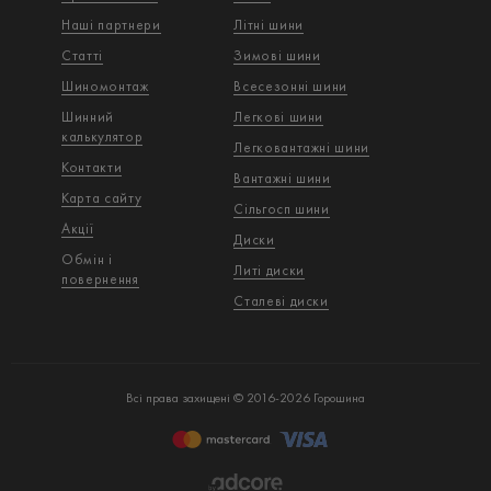
Наші партнери
Літні шини
Статті
Зимові шини
Шиномонтаж
Всесезонні шини
Шинний
Легкові шини
калькулятор
Легковантажнi шини
Контакти
Вантажнi шини
Карта сайту
Сільгосп шини
Акції
Диски
Обмін і
Литі диски
повернення
Сталеві диски
Всі права захищені © 2016-2026 Горошина