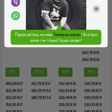
235/75 R15
215/70 R16
225/55 R16
225/70 R16
225/75 R16
225/75 R16С
Підписуйтесь на наш
Телеграм канал
! Все про
235/60 R16
шини і не тільки! Буде цікаво!
235/70 R16
255/70 R16
265/70 R16
R17
R17.5
R18
R19
205/50 R17
215/75 R17.5
215/45 R18
155/70 R19
215/45 R17
235/75 R17.5
215/55 R18
235/45 R19
215/50 R17
245/70 R17.5
225/40 R18
235/50 R19
215/55 R17
225/55 R18
235/55 R19
215/60 R17
225/60 R18
245/45 R19