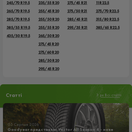
245/70 R19.5
235/55 R20
275/45 R21
11R22.5
265/70 R19.5
255/45 R20
275/50 R21
275/70 R22.5
285/70 R19.5
255/50 R20
285/45 R21
315/80 R22.5
385/55 R19.5
255/55 R20
295/35 R21
385/65 R22.5
435/50 R19.5
265/50 R20
275/45 R20
275/60 R20
285/50 R20
295/45 R20
Статті
px Всі статті
05 Серпня 2026
Goodyear представляє Vector All Season 4 - нове