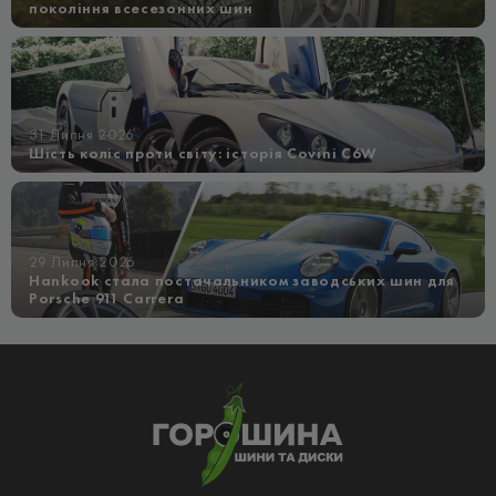
покоління всесезонних шин
31 Липня 2026
Шість коліс проти світу: історія Covini C6W
29 Липня 2026
Hankook стала постачальником заводських шин для
Porsche 911 Carrera