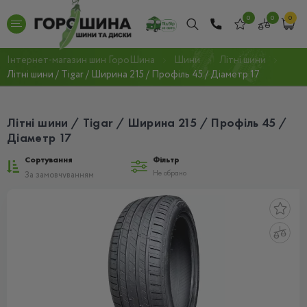
0
0
0
Інтернет-магазин шин ГороШина
Шини
Літні шини
Літні шини / Tigar / Ширина 215 / Профіль 45 / Діаметр 17
Літні шини / Tigar / Ширина 215 / Профіль 45 /
Діаметр 17
Сортування
Фільтр
Не обрано