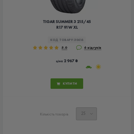
TIGAR SUMMER 3 215/45
R17 91W XL
КОД ТОВАРУ:
30616
5.0
6 відгуків
2 967 ₴
ціна
КУПИТИ
Кількість товарів