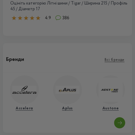
Оцініть категорію Літні шини / Tigar / Ширина 215 / Профіль
45 / Діаметр 17
4.9
386
Бренди
Всі бренди
Accelera
Aplus
Austone