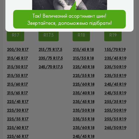
235/70 R16
255/70 R16
Так! Величезний асортимент шин!
265/70 R16
Звертайтеся, допоможемо підібрати!
R17
R17.5
R18
R19
205/50 R17
215/75 R17.5
215/45 R18
155/70 R19
215/45 R17
235/75 R17.5
215/55 R18
235/45 R19
215/50 R17
245/70 R17.5
225/40 R18
235/50 R19
215/55 R17
225/55 R18
235/55 R19
215/60 R17
225/60 R18
245/45 R19
215/65 R17
235/40 R18
245/55 R19
225/45 R17
235/45 R18
255/35 R19
225/50 R17
235/50 R18
255/50 R19
225/55 R17
235/55 R18
255/55 R19
225/60 R17
235/60 R18
265/50 R19
225/65 R17
245/45 R18