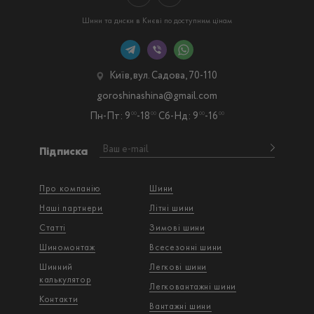
Шини та диски в Києві по доступним цінам
Київ, вул. Садова, 70-110
goroshinashina@gmail.com
Пн-Пт: 9
-18
Сб-Нд: 9
-16
00
00
00
00
Підписка
Про компанію
Шини
Наші партнери
Літні шини
Статті
Зимові шини
Шиномонтаж
Всесезонні шини
Шинний
Легкові шини
калькулятор
Легковантажнi шини
Контакти
Вантажнi шини