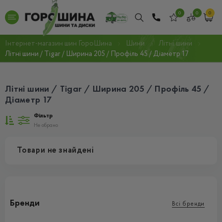
0
0
0
Інтернет-магазин шин ГороШина
Шини
Літні шини
Літні шини / Tigar / Ширина 205 / Профіль 45 / Діаметр 17
Літні шини / Tigar / Ширина 205 / Профіль 45 /
Діаметр 17
Фільтр
Не обрано
Товари не знайдені
Бренди
Всі бренди