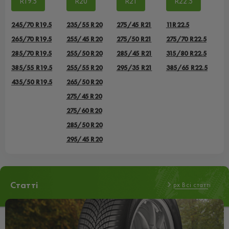
R19.5
R20
R21
R22.5
245/70 R19.5
235/55 R20
275/45 R21
11R22.5
265/70 R19.5
255/45 R20
275/50 R21
275/70 R22.5
285/70 R19.5
255/50 R20
285/45 R21
315/80 R22.5
385/55 R19.5
255/55 R20
295/35 R21
385/65 R22.5
435/50 R19.5
265/50 R20
275/45 R20
275/60 R20
285/50 R20
295/45 R20
Статті
px Всі статті