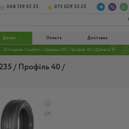
068 139 52 25
073 029 52 25
Диски
Оплата
Доставка
Літні шини / Laufenn / Ширина 235 / Профіль 40 / Діаметр 19
235 / Профіль 40 /