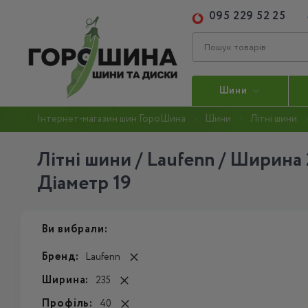
095 229 52 25
Шини
Інтернет-магазин шин ГороШина
Шини
Літні шини
Літні шини / Laufenn / Ширина 
Діаметр 19
Ви вибрали:
Бренд:
Laufenn
Ширина:
235
Профіль:
40