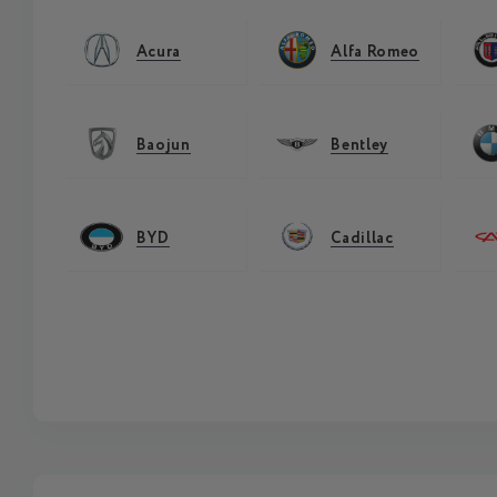
Acura
Alfa Romeo
Baojun
Bentley
BYD
Cadillac