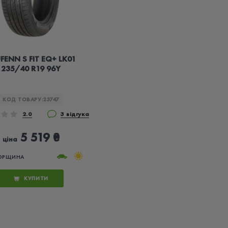
FENN S FIT EQ+ LK01
235/40 R19 96Y
КОД ТОВАРУ:
23747
2.0
3 відгука
5 519 ₴
ціна
ОРЩИНА
КУПИТИ