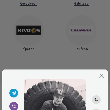
Goodyear
Habilead
Kpatos
Laufenn