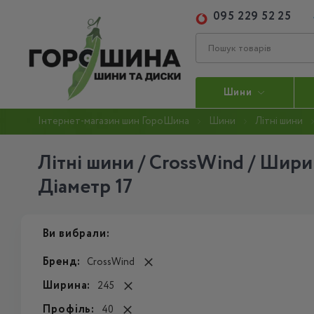
095 229 52 25
Шини
Інтернет-магазин шин ГороШина
Шини
Літні шини
Літні шини / CrossWind / Ширин
Діаметр 17
Ви вибрали:
Бренд:
CrossWind
Ширина:
245
Профіль:
40