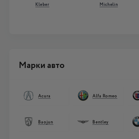
Kleber
Michelin
Марки авто
Acura
Alfa Romeo
Baojun
Bentley