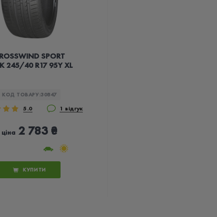
ROSSWIND SPORT
K 245/40 R17 95Y XL
КОД ТОВАРУ:
30847
5.0
1 відгук
2 783 ₴
ціна
КУПИТИ