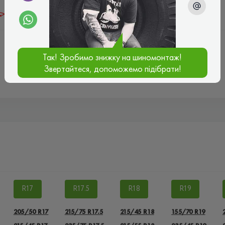
Chery
Chevrolet
Chrysler
Так! Зробимо знижку на шиномонтаж!
ПОКАЗАТИ ЩЕ
Звертайтеся, допоможемо підібрати!
R17
R17.5
R18
R19
205/50 R17
215/75 R17.5
215/45 R18
155/70 R19