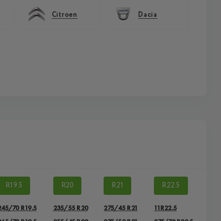
Citroen
Dacia
R19.5
R20
R21
R22.5
245/70 R19.5
235/55 R20
275/45 R21
11R22.5