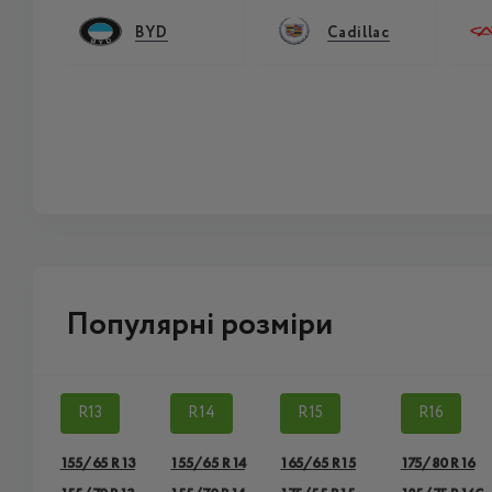
BYD
Cadillac
Популярні розміри
R13
R14
R15
R16
155/65 R13
155/65 R14
165/65 R15
175/80 R16