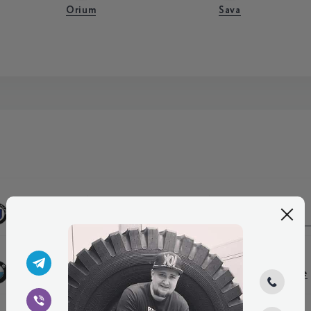
Orium
Sava
Aston
Alpine
ARO
Martin
BMW
Borgward
Brilliance