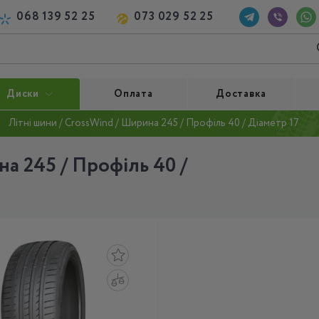
068 139 52 25
073 029 52 25
Диски
Оплата
Доставка
Літні шини / CrossWind / Ширина 245 / Профіль 40 / Діаметр 17
а 245 / Профіль 40 /