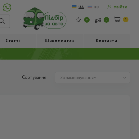
UA
RU
УВІЙТИ
0
0
0
Статті
Шиномонтаж
Контакти
Сортування