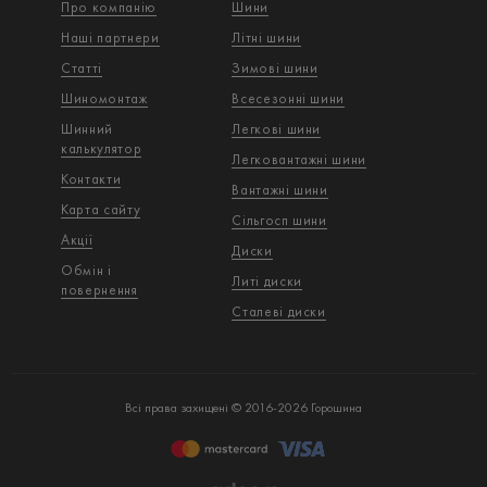
Про компанію
Шини
Наші партнери
Літні шини
Статті
Зимові шини
Шиномонтаж
Всесезонні шини
Шинний
Легкові шини
калькулятор
Легковантажнi шини
Контакти
Вантажнi шини
Карта сайту
Сільгосп шини
Акції
Диски
Обмін і
Литі диски
повернення
Сталеві диски
Всі права захищені © 2016-2026 Горошина