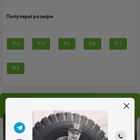
Популярні розміри
R13
R14
R15
R16
R17
R18
Статті
px Всі статті
05 Серпня 2026