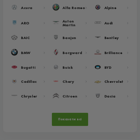
Acura
Alfa Romeo
Alpine
Aston
ARO
Audi
Martin
BAIC
Baojun
Bentley
BMW
Borgward
Brilliance
Bugatti
Buick
BYD
Cadillac
Chery
Chevrolet
Chrysler
Citroen
Dacia
Показати всі