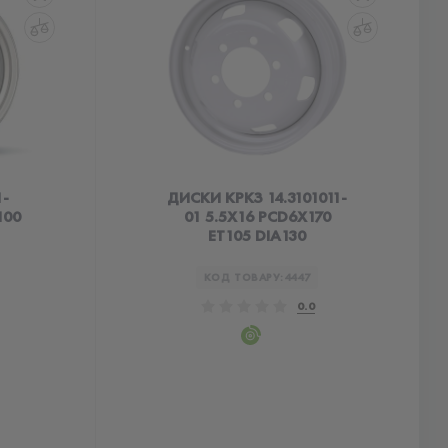
-
ДИСКИ КРКЗ 14.3101011-
100
01 5.5X16 PCD6X170
ET105 DIA130
КОД ТОВАРУ:
4447
0.0