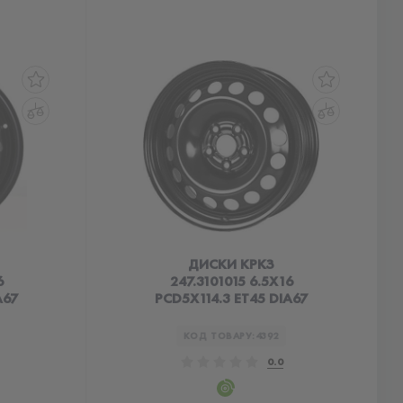
ДИСКИ КРКЗ
6
247.3101015 6.5X16
A67
PCD5X114.3 ET45 DIA67
КОД ТОВАРУ:
4392
0.0