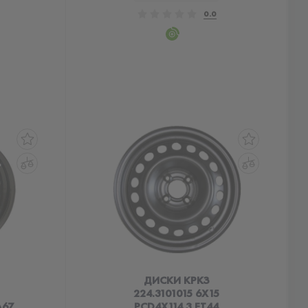
0.0
ДИСКИ КРКЗ
224.3101015 6X15
A67
PCD4X114.3 ET44