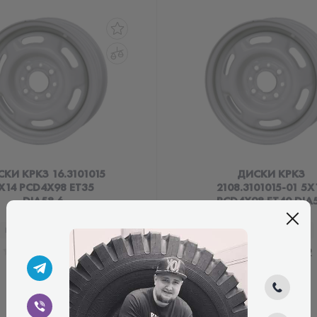
КИ КРКЗ 16.3101015
ДИСКИ КРКЗ
X14 PCD4X98 ET35
2108.3101015-01 5X
DIA58.6
PCD4X98 ET40 DIA
КОД ТОВАРУ:
4446
КОД ТОВАРУ:
4445
0.0
0.0