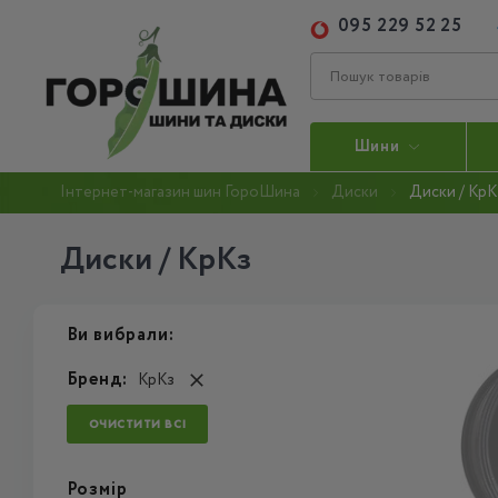
095 229 52 25
Шини
Інтернет-магазин шин ГороШина
Диски
Диски / КрК
Диски / КрКз
Ви вибрали:
Бренд:
КрКз
ОЧИСТИТИ ВСІ
Розмір