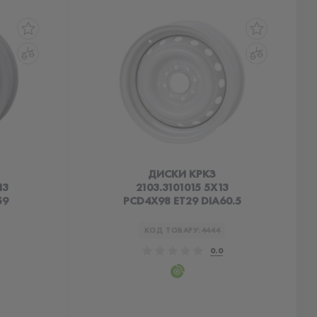
ДИСКИ КРКЗ
13
2103.3101015 5X13
59
PCD4X98 ET29 DIA60.5
КОД ТОВАРУ:
4444
0.0