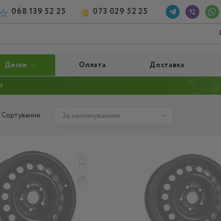
068 139 52 25
073 029 52 25
Диски
Оплата
Доставка
з
Сортування