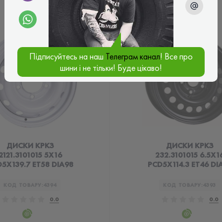
Підписуйтесь на наш
Телеграм канал
! Все про
шини і не тільки! Буде цікаво!
ДИСКИ КРКЗ
ДИСКИ КРКЗ
2121.3101015 5X16
232.3101015 6.5X1
5X139.7 ET58 DIA98
PCD5X114.3 ET46 DI
КОД ТОВАРУ:
4394
КОД ТОВАРУ:
4393
0.0
0.0