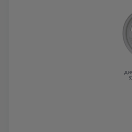
ДИС
5