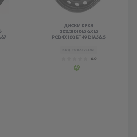
ДИСКИ КРКЗ
6
202.3101015 6X15
A67
PCD4X100 ET49 DIA56.5
КОД ТОВАРУ:
4451
0.0