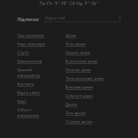
Пн-Пт: 9
-18
Сб-Нд: 9
-16
00
00
00
00
Підписка
Про компанію
Шини
Наші партнери
Літні шини
Статті
Зимові шини
Шиномонтаж
Всесезонні шини
Шинний
Легкові шини
калькулятор
Легковантажнi шини
Контакти
Вантажнi шини
Карта сайту
Сільгосп шини
Акції
Диски
Обмін і
Литі диски
повернення
Сталеві диски