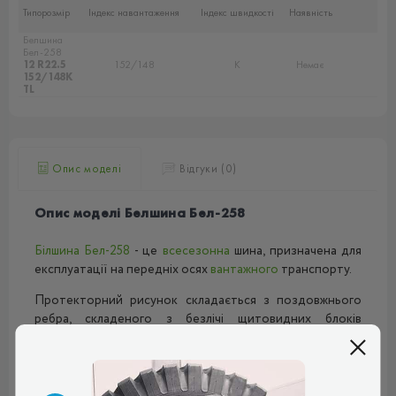
Типорозмір
Індекс навантаження
Індекс швидкості
Наявність
Белшина
Бел-258
12 R22.5
152/148
K
Немає
152/148K
TL
Опис моделі
Відгуки (0)
Опис моделі Белшина Бел-258
Білшина Бел-258
- це
всесезонна
шина, призначена для
експлуатації на передніх осях
вантажного
транспорту.
Протекторний рисунок складається з поздовжнього
ребра, складеного з безлічі щитовидних блоків
повернених один до одного. Таким чином, формується
потужний показник курсової стійкості, а також, за
рахунок канавок, які поділяють блоки, створюється
велика кількість гострих зчіпних крайок, що