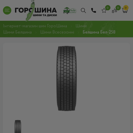
0
0
0
Інтернет-магазин шин ГороШина
Шини
Шини Белшина
Шини Всесезонні
Белшина Бел-258