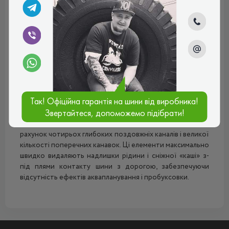
забезпечують надійні тягово-зчіпні і гальмівні
властивості. Також існують ще два ребра, в кожному з
яких є щитовидні блоки. Вони розташовані по обидва
боки від центрального. Також варто відзначити, що на
протекторні блоки нанесені невеликі поперечні насічки,
які підсилюють зчеплення з дорогою. У плечових зонах
розташовані прямокутні протекторні шашечки
підвищеної жорсткості, завдяки яким дана модель
зберігає чудове зчеплення з дорогою при маневруванні і
Так! Офіційна гарантія на шини від виробника!
проходженні поворотів.
Звертайтеся, допоможемо підібрати!
Аквадренаж покришки
Білшина Бел-258
здійснюється за
рахунок чотирьох глибоких поздовжніх каналів і великої
кількості поперечних канавок. Ці елементи максимально
швидко видаляють надлишки рідини і сніжної «каші» з-
під плями контакту шини з дорогою, забезпечуючи
відсутність ефектів аквапланування і пробуксовки.