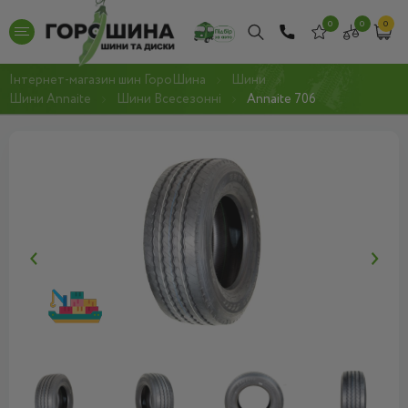
0
0
0
Інтернет-магазин шин ГороШина
Шини
Шини Annaite
Шини Всесезонні
Annaite 706