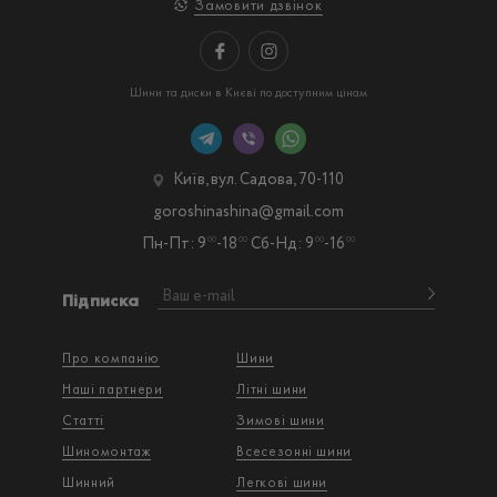
Замовити дзвінок
Шини та диски в Києві по доступним цінам
Київ, вул. Садова, 70-110
goroshinashina@gmail.com
Пн-Пт: 9
-18
Сб-Нд: 9
-16
00
00
00
00
Підписка
Про компанію
Шини
Наші партнери
Літні шини
Статті
Зимові шини
Шиномонтаж
Всесезонні шини
Шинний
Легкові шини