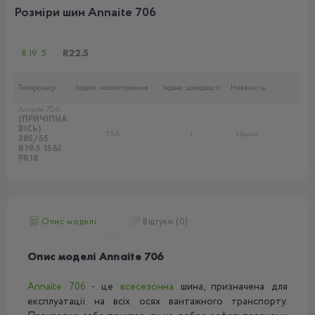
Розміри шин Annaite 706
R19.5
R22.5
Типорозмір
Індекс навантаження
Індекс швидкості
Наявність
Annaite 706
(ПРИЧІПНА
ВІСЬ)
156
J
Немає
385/55
R19.5 156J
PR18
Опис моделі
Відгуки (0)
Опис моделі Annaite 706
Annaite 706
- це
всесезонна
шина, призначена для
експлуатації на всіх осях вантажного транспорту.