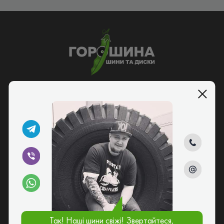
5/5
095 229 52 25
068 139 52 25
073 029 52 25
Замовити дзвінок
Шини та диски в Києві по доступним цінам
Так! Наші шини свіжі! Звертайтеся,
Київ, вул. Садова, 70-110