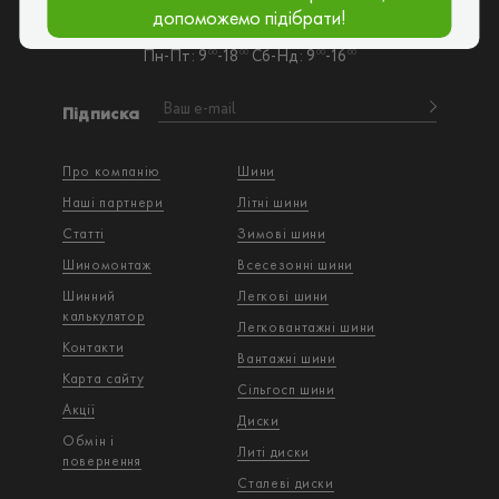
допоможемо підібрати!
goroshinashina@gmail.com
Пн-Пт: 9
-18
Сб-Нд: 9
-16
00
00
00
00
Підписка
Про компанію
Шини
Наші партнери
Літні шини
Статті
Зимові шини
Шиномонтаж
Всесезонні шини
Шинний
Легкові шини
калькулятор
Легковантажнi шини
Контакти
Вантажнi шини
Карта сайту
Сільгосп шини
Акції
Диски
Обмін і
Литі диски
повернення
Сталеві диски