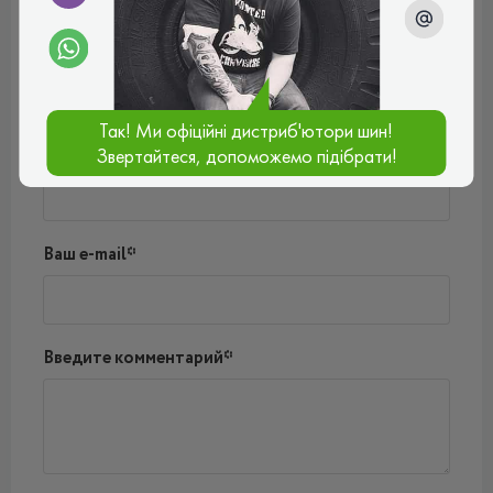
Отзывы (0)
Пока нет комментариев
Написать комментарий
Так! Ми офіційні дистриб'ютори шин!
Имя*
Звертайтеся, допоможемо підібрати!
Ваш e-mail*
Введите комментарий*