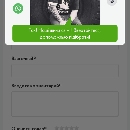
Пока нет комментариев
Написать комментарий
Так! Наші шини свіжі! Звертайтеся,
Имя*
допоможемо підібрати!
Ваш e-mail*
Введите комментарий*
Оценить товар*