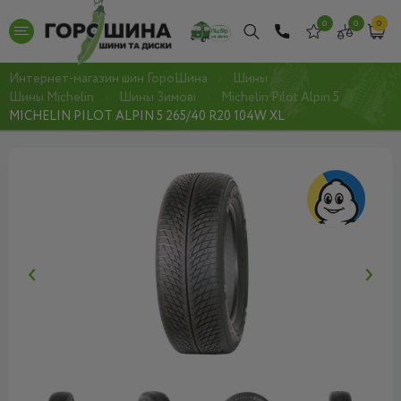
0
0
0
Интернет-магазин шин ГороШина
Шины
Шины Michelin
Шины Зимові
Michelin Pilot Alpin 5
MICHELIN PILOT ALPIN 5 265/40 R20 104W XL