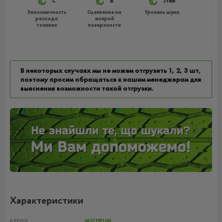
C
B
71dB
Экономичность
Сцепление на
Уровень шума
расхода
мокрой
топлива
поверхности
В некоторых случаях мы не можем отгрузить 1, 2, 3 шт,
поэтому просим обращаться к нашим менеджерам для
выяснения возможности такой отгрузки.
Характеристики
БРЕНД
MICHELIN