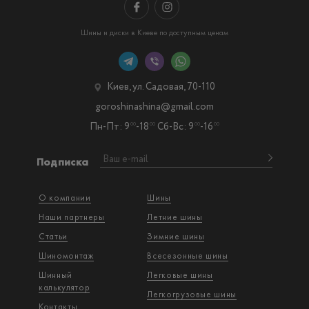
Шины и диски в Киеве по доступным ценам
Киев, ул. Садовая, 70-110
goroshinashina@gmail.com
Пн-Пт: 9
-18
Сб-Вс: 9
-16
00
00
00
00
Подписка
О компании
Шины
Наши партнеры
Летние шины
Статьи
Зимние шины
Шиномонтаж
Всесезонные шины
Шинный
Легковые шины
калькулятор
Легкогрузовые шины
Контакты