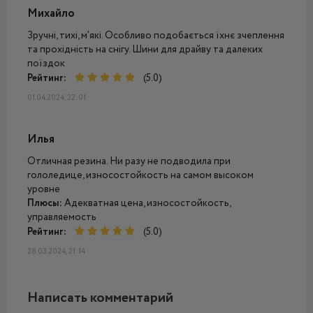
Михайло
Зручні, тихі, м'які. Особливо подобається їхнє зчеплення
та прохідність на снігу. Шини для драйву та далеких
поїздок
Рейтинг:
(5.0)
01.04.2024, 22:01
Илья
Отличная резина. Ни разу не подводила при
гололедице, износостойкость на самом высоком
уровне
Плюсы:
Адекватная цена, износостойкость,
управляемость
Рейтинг:
(5.0)
28.03.2024, 21:14
Написать комментарий