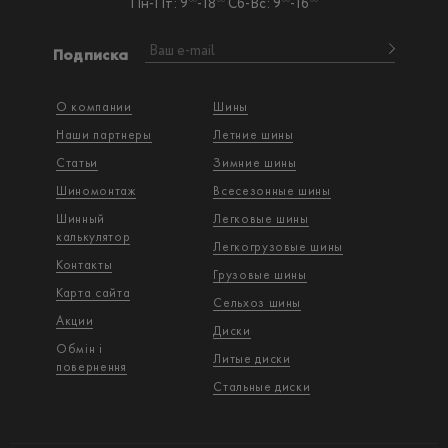
Пн-Пт: 9
-18
Сб-Вс: 9
-16
Подписка
О компании
Шины
Наши партнеры
Летние шины
Статьи
Зимние шины
Шиномонтаж
Всесезонные шины
Шинный
Легковые шины
калькулятор
Легкогрузовые шины
Контакты
Грузовые шины
Карта сайта
Сельхоз шины
Акции
Диски
Обмін і
Литые диски
повернення
Стальные диски