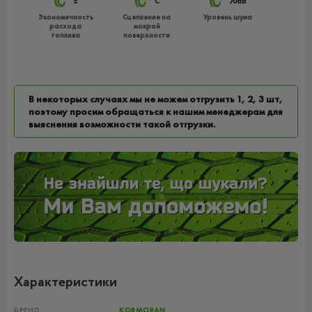
E
C
70db
Экономичность
Сцепление на
Уровень шума
расхода
мокрой
топлива
поверхности
В некоторых случаях мы не можем отгрузить 1, 2, 3 шт,
поэтому просим обращаться к нашим менеджерам для
выяснения возможности такой отгрузки.
Характеристики
БРЕНД
KORMORAN