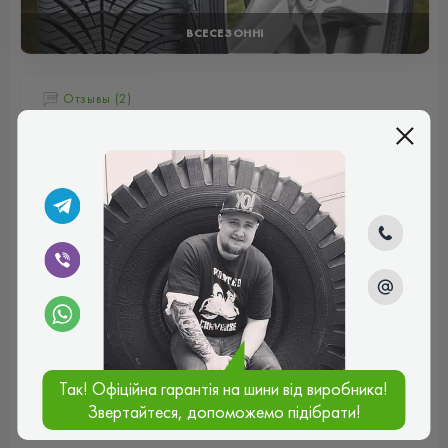
ВСЕСЕЗОННІ
Отзывы (2)
Артемій
Ще ранньою весною придбав комплект літнього
Дженерала на Форд Кугу. На сьогодні на них проїхав
трохи більше 10000 км. За цей час жодних складнощів з
шинами не виникало. Вони міцні та довговічні, жодної
гулі, проколу чи порізу за цей час не надбав. Зношення
протектору за цей період ледь помітне. Дорогу
тримають добре, будь то в зливу, чи то в спеку. А ще
вони акустично тихі та комфортні.
Рейтинг:
(5.0)
04.09.2025, 14:42
Так! Офіційна гарантія на шини від виробника!
Звертайтеся, допоможемо підібрати!
Андрій