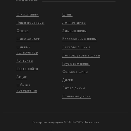
О компании
Шины
Наши партнеры
Летние шины
Статьи
Зимние шины
Шиномонтаж
Всесезонные шины
Шинный
Легковые шины
калькулятор
Легкогрузовые шины
Контакты
Грузовые шины
Карта сайта
Сельхоз шины
Акции
Диски
Обмін і
Литые диски
повернення
Стальные диски
Все права защищены © 2016-2026 Горошина