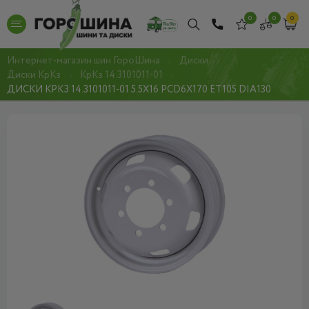
0
0
0
Интернет-магазин шин ГороШина
Диски
Диски КрКз
КрКз 14.3101011-01
ДИСКИ КРКЗ 14.3101011-01 5.5X16 PCD6X170 ET105 DIA130