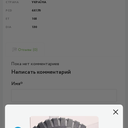
СТРАНА
УКРАЇНА
PCD
6X170
ET
105
DIA
130
Отзывы (0)
Пока нет комментариев
Написать комментарий
Имя*
Ваш e-mail*