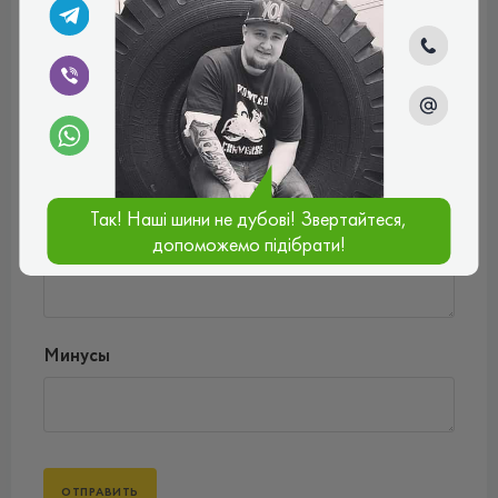
Введите комментарий*
Оценить товар*
Так! Наші шини не дубові! Звертайтеся,
Плюсы
допоможемо підібрати!
Минусы