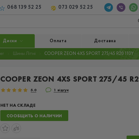
068 139 52 25
073 029 52 25
Диски
Оплата
Доставка
er
Шины Літні
COOPER ZEON 4XS SPORT 275/45 R20 110Y
COOPER ZEON 4XS SPORT 275/45 R2
5.0
1 відгук
НЕТ НА СКЛАДЕ
СООБЩИТЬ О НАЛИЧИИ