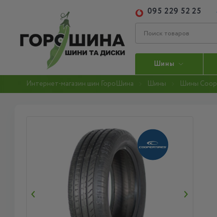
095 229 52 25
Шины
Интернет-магазин шин ГороШина
Шины
Шины Coop