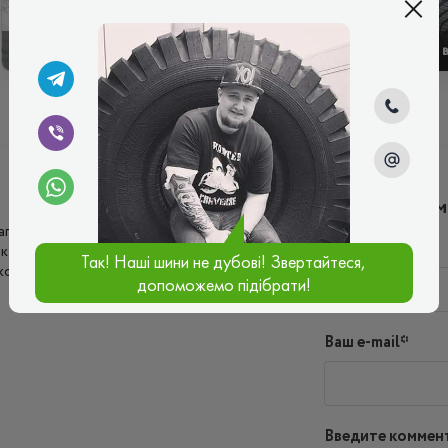
ЗИМОВІ
ЛІТНІ
Написать ко
гу цьому виробнику, оскільки був з ним
Имя*
к не підвів. Шини комфортні, добре
Так! Наші шини не дубові! Звертайтеся,
ткового шуму також не створюють.
допоможемо підібрати!
Ваш e-mail*
Введите коммен