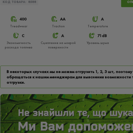
КОД ТОВАРА:
8588
ОП
400
АА
A
Treadwear
Traction
Temperature
C
A
71dB
Экономичность
Сцепление на мокрой
Уровень шума
расхода топлива
поверхности
В некоторых случаях мы не можем отгрузить 1, 2, 3 шт, поэтому
обращаться к нашим менеджерам для выяснения возможности 
отгрузки.