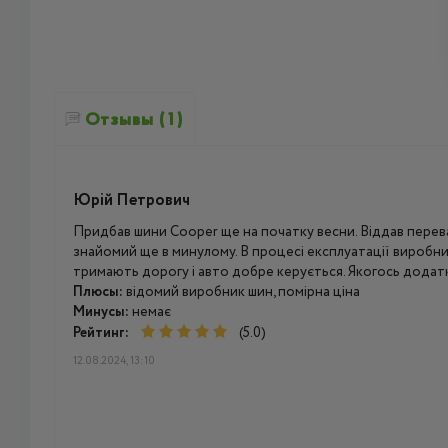
Отзывы (1)
Юрій Петрович
Придбав шини Cooper ще на початку весни. Віддав перева
знайомий ще в минулому. В процесі експлуатації виробни
тримають дорогу і авто добре керується. Якогось дода
Плюсы:
відомий виробник шин, помірна ціна
Минусы:
немає
Рейтинг:
(5.0)
12.08.2024, 13:10