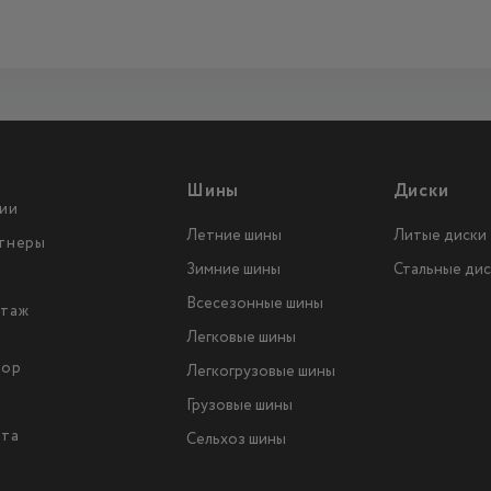
Шины
Диски
ии
Летние шины
Литые диски
тнеры
Зимние шины
Стальные дис
Всесезонные шины
таж
Легковые шины
тор
Легкогрузовые шины
ы
Грузовые шины
йта
Сельхоз шины