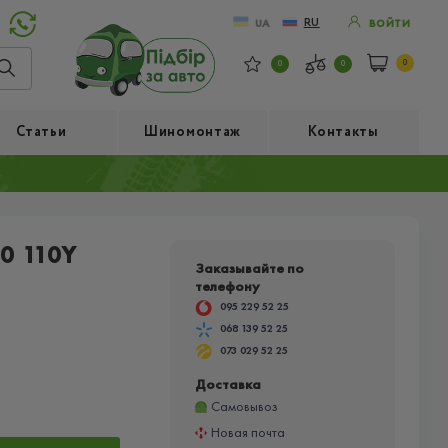
RU
UA
ВОЙТИ
0
0
0
Статьи
Шиномонтаж
Контакты
0 110Y
Заказывайте по
телефону
095 229 52 25
068 139 52 25
073 029 52 25
Доставка
Самовывоз
Новая почта