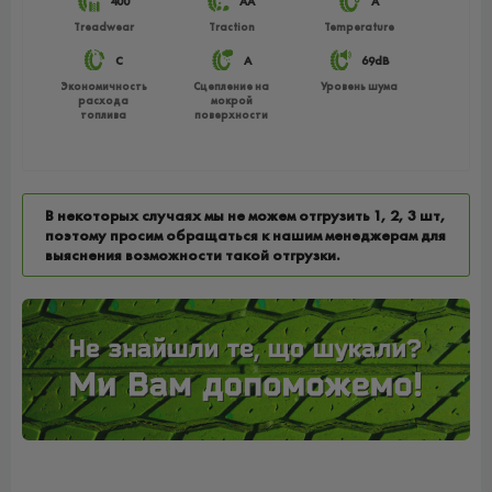
400
АА
A
Treadwear
Traction
Temperature
C
A
69dB
Экономичность
Сцепление на
Уровень шума
расхода
мокрой
топлива
поверхности
В некоторых случаях мы не можем отгрузить 1, 2, 3 шт,
поэтому просим обращаться к нашим менеджерам для
выяснения возможности такой отгрузки.