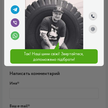
Юрій Петрович
Придбав шини Cooper ще на початку весни. Віддав
перевагу цьому виробнику, оскільки був з ним знайомий
ще в минулому. В процесі експлуатації виробник не
підвів. Шини комфортні, добре тримають дорогу і авто
добре керується. Якогось додаткового шуму також не
створюють.
Плюсы:
відомий виробник шин, помірна ціна
Минусы:
немає
Рейтинг:
(5.0)
Так! Наші шини свіжі! Звертайтеся,
12.08.2024, 13:10
допоможемо підібрати!
Написать комментарий
Имя*
Ваш e-mail*