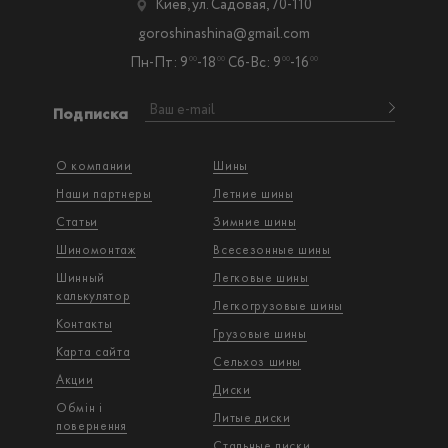
Киев, ул. Садовая, 70-110
goroshinashina@gmail.com
Пн-Пт: 9
-18
Сб-Вс: 9
-16
00
00
00
00
Подписка
О компании
Шины
Наши партнеры
Летние шины
Статьи
Зимние шины
Шиномонтаж
Всесезонные шины
Шинный
Легковые шины
калькулятор
Легкогрузовые шины
Контакты
Грузовые шины
Карта сайта
Сельхоз шины
Акции
Диски
Обмін і
Литые диски
повернення
Стальные диски