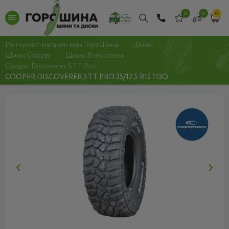
0
0
0
Интернет-магазин шин ГороШина
Шины
Шины Cooper
Шины Всесезонні
Cooper Discoverer STT Pro
COOPER DISCOVERER STT PRO 35/12.5 R15 113Q