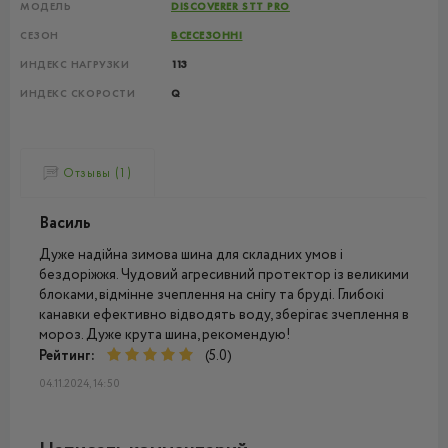
МОДЕЛЬ
DISCOVERER STT PRO
СЕЗОН
ВСЕСЕЗОННІ
ИНДЕКС НАГРУЗКИ
113
ИНДЕКС СКОРОСТИ
Q
Отзывы (1)
Василь
Дуже надійна зимова шина для складних умов і
бездоріжжя. Чудовий агресивний протектор із великими
блоками, відмінне зчеплення на снігу та бруді. Глибокі
канавки ефективно відводять воду, зберігає зчеплення в
мороз. Дуже крута шина, рекомендую!
Рейтинг:
(5.0)
04.11.2024, 14:50