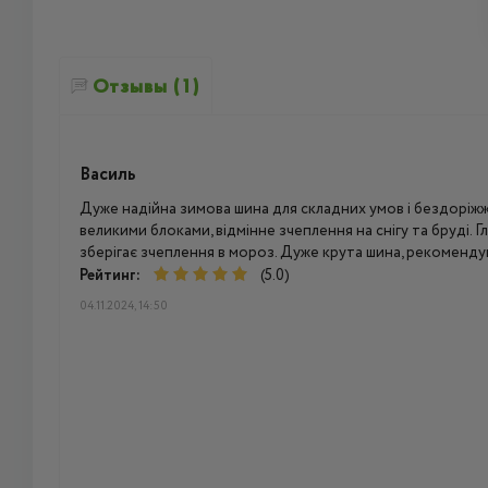
Отзывы (1)
Василь
Дуже надійна зимова шина для складних умов і бездоріж
великими блоками, відмінне зчеплення на снігу та бруді. 
зберігає зчеплення в мороз. Дуже крута шина, рекоменду
Рейтинг:
(5.0)
04.11.2024, 14:50