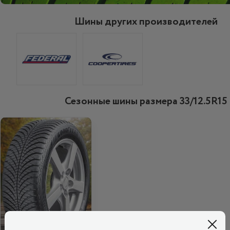
Шины других производителей
Сезонные шины размера 33/12.5R15