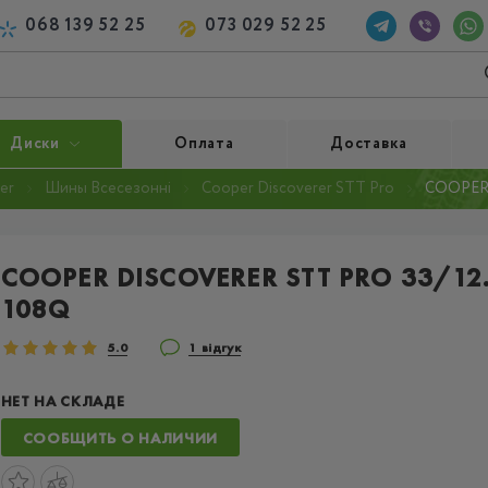
068 139 52 25
073 029 52 25
Диски
Оплата
Доставка
er
Шины Всесезонні
Cooper Discoverer STT Pro
COOPER 
COOPER DISCOVERER STT PRO 33/12.
108Q
5.0
1 відгук
НЕТ НА СКЛАДЕ
СООБЩИТЬ О НАЛИЧИИ