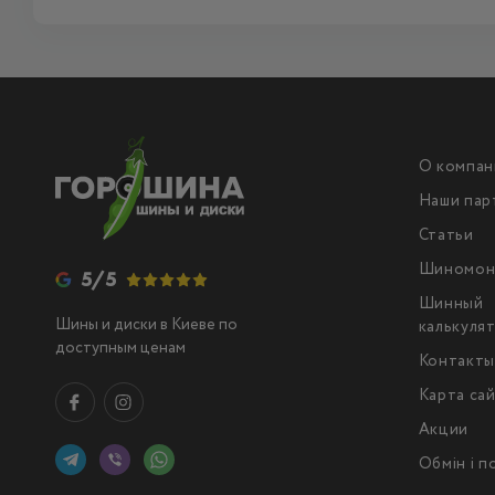
О компан
Наши пар
Статьи
Шиномон
5/5
Шинный
Шины и диски в Киеве по
калькуля
доступным ценам
Контакт
Карта са
Акции
Обмін і 