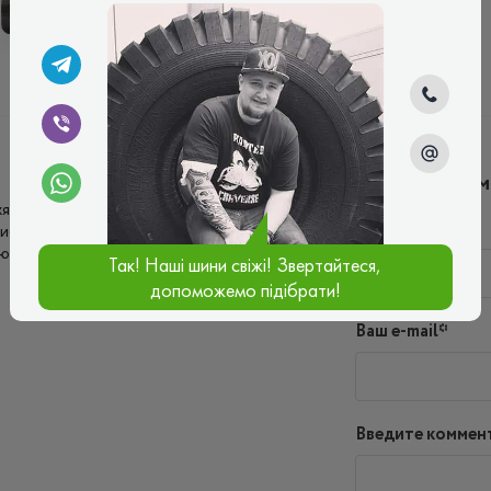
ВСЕСЕЗОННІ
Написать ко
жя. Чудовий агресивний протектор із
Имя*
Глибокі канавки ефективно відводять воду,
ю!
Так! Наші шини свіжі! Звертайтеся,
допоможемо підібрати!
Ваш e-mail*
Введите коммен