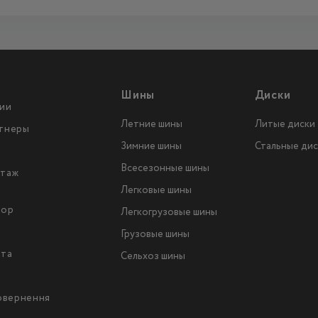
Шины
Диски
ии
Летние шины
Литые диски
тнеры
Зимние шины
Стальные дис
Всесезонные шины
таж
Легковые шины
тор
Легкогрузовые шины
ы
Грузовые шины
йта
Сельхоз шины
повернення