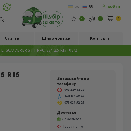
RU
UA
ВОЙТИ
0
0
0
Статьи
Шиномонтаж
Контакты
DISCOVERER STT PRO 33/12.5 R15 108Q
5 R15
Заказывайте по
телефону
095 229 52 25
068 139 52 25
073 029 52 25
Доставка
Самовывоз
Новая почта