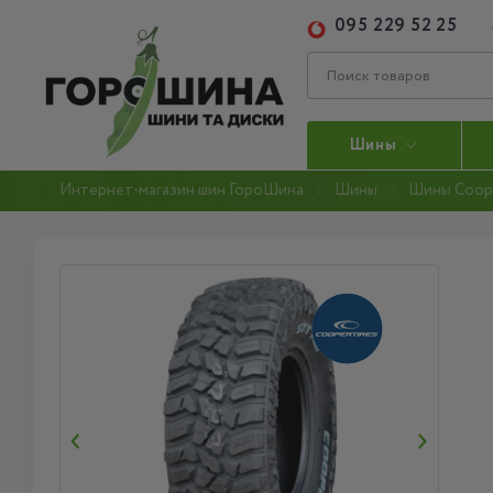
095 229 52 25
Шины
Интернет-магазин шин ГороШина
Шины
Шины Coop