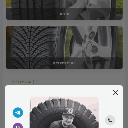
ЛІТНІ
ВСЕСЕЗОННІ
Отзывы (1)
Василь
Дуже надійна зимова шина для складних умов і
бездоріжжя. Чудовий агресивний протектор із великими
блоками, відмінне зчеплення на снігу та бруді. Глибокі
канавки ефективно відводять воду, зберігає зчеплення в