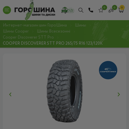
0
0
0
Интернет-магазин шин ГороШина
Шины
Шины Cooper
Шины Всесезонні
Cooper Discoverer STT Pro
COOPER DISCOVERER STT PRO 265/75 R16 123/120K