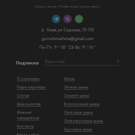
Шины и диски в Киеве по доступным ценам
Киев, ул. Садовая, 70-110
goroshinashina@gmail.com
Пн-Пт: 9
-18
Сб-Вс: 9
-16
00
00
00
00
Подписка
О компании
Шины
Наши партнеры
Летние шины
Статьи
Зимние шины
Шиномонтаж
Всесезонные шины
Шинный
Легковые шины
калькулятор
Легкогрузовые шины
Контакты
Грузовые шины
Карта сайта