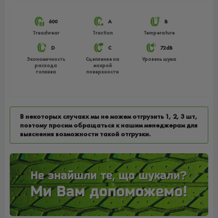
600
A
B
Treadwear
Traction
Temperature
D
C
72dB
Экономичность
Сцепление на
Уровень шума
расхода
мокрой
топлива
поверхности
В некоторых случаях мы не можем отгрузить 1, 2, 3 шт,
поэтому просим обращаться к нашим менеджерам для
выяснения возможности такой отгрузки.