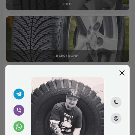
ЛІТНІ
ВСЕСЕЗОННІ
Отзывы (2)
Валентин
Підбирав гуму на Peugeot Landtrek в розмірі 205/80/16.
Потрібні були шини для легкого бездоріжжя, а саме А/Т.
Зупинив свій вибір на шинах Купер. Вони європейського
виробництва, здається саме сербського. Шини мають
міцну конструкцію, протектор не забивається да і легке
бездоріжжя для них не перешкода. По трасі авто