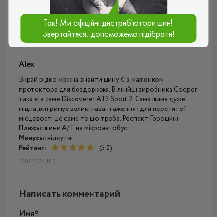
тримається впевненно і передбачувано. Однозначно
рекомендую до придбання.
Так! Ми офіційні дистриб'ютори шин!
Рейтинг:
(5.0)
Звертайтеся, допоможемо підібрати!
27.06.2025, 13:33
Alex
Вкрай рідко можна знайти шину С з малюнком
протектора для бездоріжжя. В лінійці виробника Cooper
така є, а саме Discoverer AT3 Sport 2. Сама шина дуже
міцна, витримує великі навантаження і для перетятої
місцевості це саме те що треба. Респект Горошині
Плюсы:
шини A/T на мікроавтобус
Минусы:
відсутні
Рейтинг:
(5.0)
15.08.2024, 11:01
Написать комментарий
Имя*