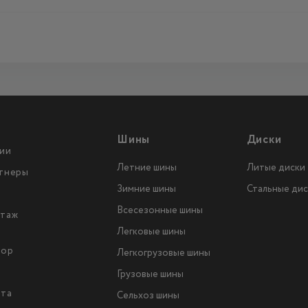
Шины
Диски
ии
Летние шины
Литые диски
тнеры
Зимние шины
Стальные дис
Всесезонные шины
таж
Легковые шины
тор
Легкогрузовые шины
ы
Грузовые шины
йта
Сельхоз шины