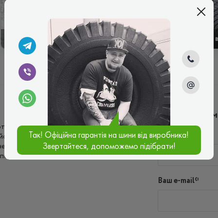
ЗИМОВІ
ЛІТНІ
Написать ко
отрібні були шини для легкого бездоріжжя, а
Так! Офіційна гарантія на шини від виробника!
Имя*
ейського виробництва, здається саме
Звертайтеся, допоможемо підібрати!
 забивається да і легке бездоріжжя для
 і передбачувано. Однозначно рекомендую
Ваш e-mail*