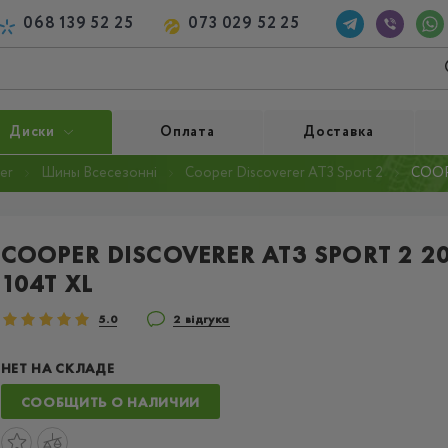
068 139 52 25
073 029 52 25
Диски
Оплата
Доставка
er
Шины Всесезонні
Cooper Discoverer AT3 Sport 2
COOP
COOPER DISCOVERER AT3 SPORT 2 2
104T XL
5.0
2 відгука
НЕТ НА СКЛАДЕ
СООБЩИТЬ О НАЛИЧИИ