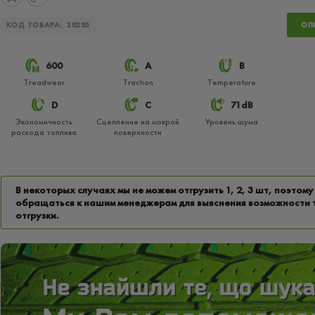
КОД ТОВАРА:
28285
ОП
600
A
B
Treadwear
Traction
Temperature
D
C
71dB
Экономичность
Сцепление на мокрой
Уровень шума
расхода топлива
поверхности
В некоторых случаях мы не можем отгрузить 1, 2, 3 шт, поэтому
обращаться к нашим менеджерам для выяснения возможности 
отгрузки.