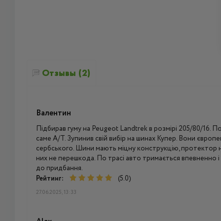
Отзывы (2)
Валентин
Підбирав гуму на Peugeot Landtrek в розмірі 205/80/16. П
саме А/Т. Зупинив свій вибір на шинах Купер. Вони європ
сербського. Шини мають міцну конструкцію, протектор не
них не перешкода. По трасі авто тримається впевненно
до придбання.
Рейтинг:
(5.0)
27.06.2025, 13:33