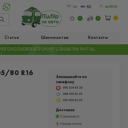
RU
UA
ВОЙТИ
0
0
0
Статьи
Шиномонтаж
Контакты
ER DISCOVERER AT3 SPORT 2 205/80 R16 104T XL
05/80 R16
Заказывайте по
телефону
095 229 52 25
068 139 52 25
073 029 52 25
Доставка
Самовывоз
Новая почта