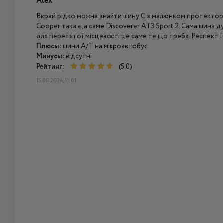
Alex
Вкрай рідко можна знайти шину С з малюнком протектора
Cooper така є, а саме Discoverer AT3 Sport 2. Сама шина д
для перетятої місцевості це саме те що треба. Респект 
Плюсы:
шини A/T на мікроавтобус
Минусы:
відсутні
Рейтинг:
(5.0)
15.08.2024, 11:01