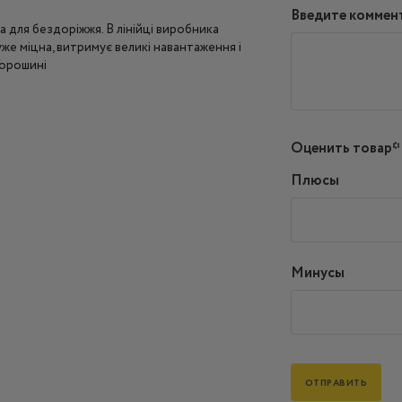
Введите коммен
 для бездоріжжя. В лінійці виробника
уже міцна, витримує великі навантаження і
Горошині
Оценить товар*
Плюсы
Минусы