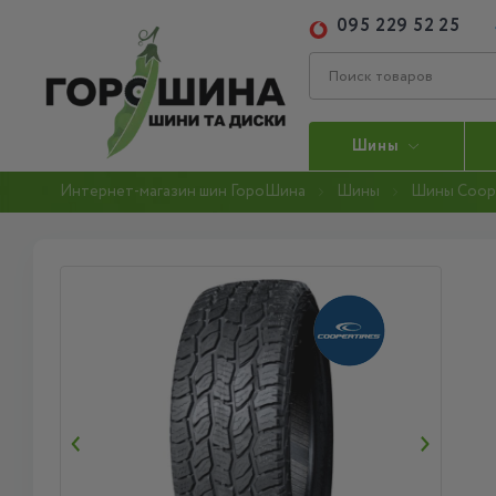
095 229 52 25
Шины
Интернет-магазин шин ГороШина
Шины
Шины Coop