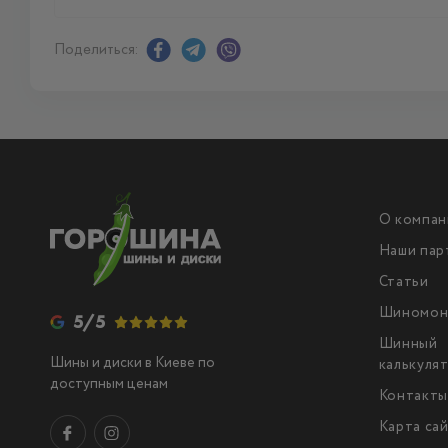
Поделиться:
О компан
Наши пар
Статьи
Шиномон
5/5
Шинный
Шины и диски в Киеве по
калькуля
доступным ценам
Контакт
Карта са