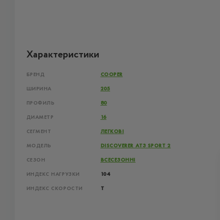
Характеристики
БРЕНД
COOPER
ШИРИНА
205
ПРОФИЛЬ
80
ДИАМЕТР
16
СЕГМЕНТ
ЛЕГКОВІ
МОДЕЛЬ
DISCOVERER AT3 SPORT 2
СЕЗОН
ВСЕСЕЗОННІ
ИНДЕКС НАГРУЗКИ
104
ИНДЕКС СКОРОСТИ
T