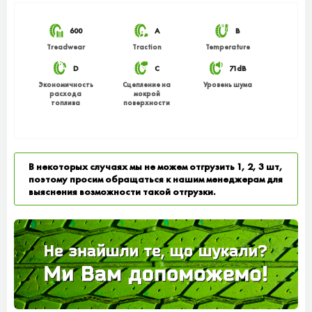
600
A
B
Treadwear
Traction
Temperature
D
C
71dB
Экономичность
Сцепление на
Уровень шума
расхода
мокрой
топлива
поверхности
В некоторых случаях мы не можем отгрузить 1, 2, 3 шт,
поэтому просим обращаться к нашим менеджерам для
выяснения возможности такой отгрузки.