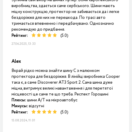
Зупинив свій вибір на шинах Купер. Вони європейського
виробництва, здається саме сербського. Шини мають
міцну конструкцію, протектор не забивається да і легке
бездоріжжя для них не перешкода. По трасі авто
тримається впевненно і передбачувано. Однозначно
рекомендую до придбання.
Рейтинг:
(5.0)
27.06.2025, 13:33
Alex
Вкрай рідко можна знайти шину С з малюнком
протектора для бездоріжжя. В лінійці виробника Cooper
така є, а саме Discoverer AT3 Sport 2. Сама шина дуже
міцна, витримує великі навантаження і для перетятої
місцевості це саме те що треба. Респект Горошині
Плюсы:
шини A/T на мікроавтобус
Минусы:
відсутні
Рейтинг:
(5.0)
15.08.2024, 11:01