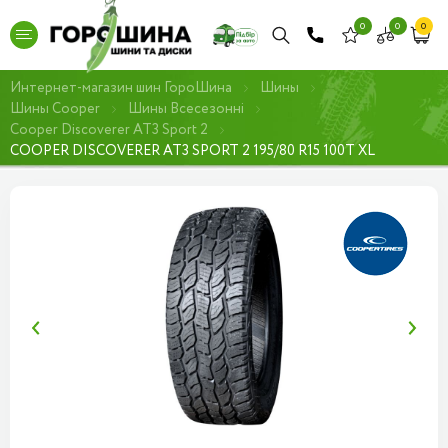
0
0
0
Интернет-магазин шин ГороШина
Шины
Шины Cooper
Шины Всесезонні
Cooper Discoverer AT3 Sport 2
COOPER DISCOVERER AT3 SPORT 2 195/80 R15 100T XL