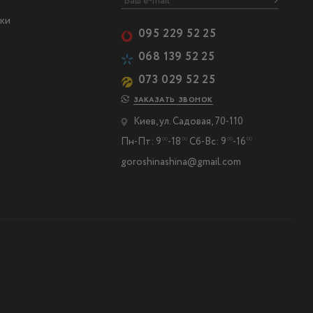
ки
095 229 52 25
068 139 52 25
073 029 52 25
ЗАКАЗАТЬ ЗВОНОК
Киев, ул. Садовая, 70-110
Пн-Пт: 9
-18
Сб-Вс: 9
-16
00
00
00
00
goroshinashina@gmail.com