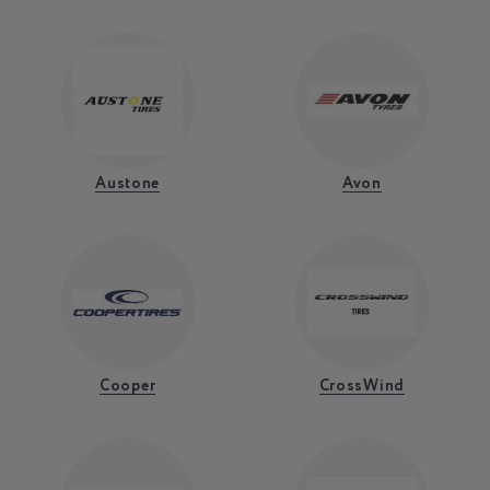
Austone
Avon
Cooper
CrossWind