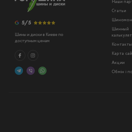
Наши пар
Статьи
Шиномон
5/5
Шинный
Шины и диски в Киеве по
калькуля
доступным ценам
Контакт
Карта са
Акции
Обмін і 