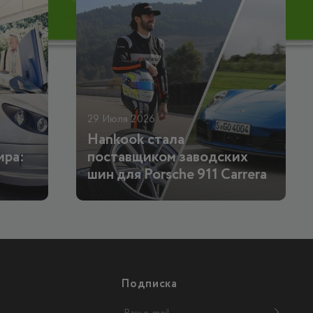
29 Июля 2026
Hankook стала
ира:
поставщиком заводских
шин для Porsche 911 Carrera
Подписка