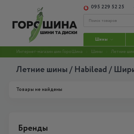
095 229 52 25
Шины
Интернет-магазин шин ГороШина
Шины
Летние ши
Летние шины / Habilead / Шири
Товары не найдены
Бренды