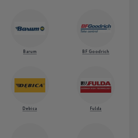
Barum
BF Goodrich
Debica
Fulda