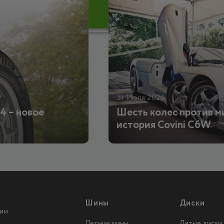
31 Июля 2026
4 – новое
Шесть колес против м
история Covini C6W
Шины
Диски
ии
Летние шины
Литые диски