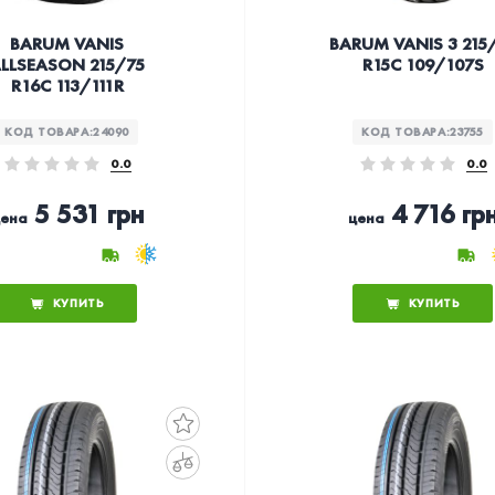
BARUM VANIS
BARUM VANIS 3 215
LLSEASON 215/75
R15C 109/107S
R16C 113/111R
КОД ТОВАРА:
24090
КОД ТОВАРА:
23755
0.0
0.0
5 531 грн
4 716 гр
ена
цена
КУПИТЬ
КУПИТЬ