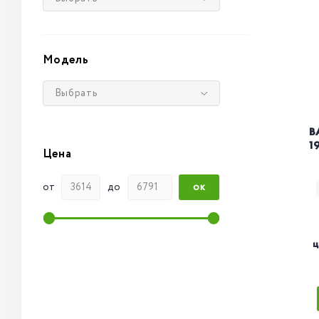
Модель
Выбрать
B
1
Цена
от
до
ОК
ц