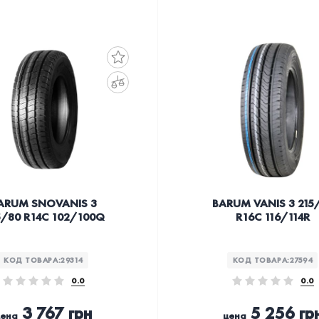
ARUM SNOVANIS 3
BARUM VANIS 3 215
5/80 R14C 102/100Q
R16C 116/114R
КОД ТОВАРА:
29314
КОД ТОВАРА:
27594
0.0
0.0
3 767 грн
5 256 гр
цена
цена