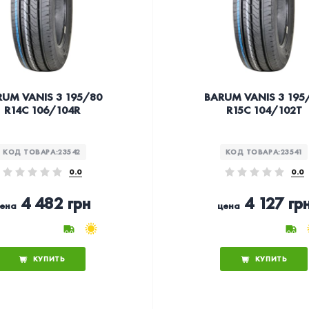
UM VANIS 3 195/80
BARUM VANIS 3 195
R14C 106/104R
R15C 104/102T
КОД ТОВАРА:
23542
КОД ТОВАРА:
23541
0.0
0.0
4 482 грн
4 127 гр
ена
цена
КУПИТЬ
КУПИТЬ