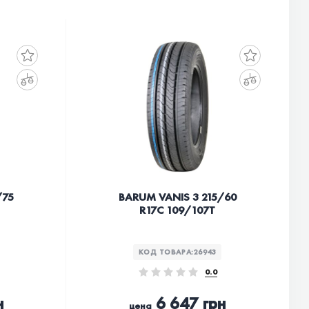
/75
BARUM VANIS 3 215/60
R17C 109/107T
КОД ТОВАРА:
26943
0.0
н
6 647 грн
цена