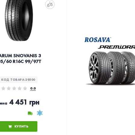
ARUM SNOVANIS 3
95/60 R16C 99/97T
КОД ТОВАРА:
29500
0.0
4 451 грн
ена
КУПИТЬ