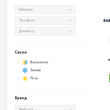
Ширина
Профиль
BAR
Диаметр
Сезон
ц
Всесезонні
Зимові
Літні
Бренд
Выбрать