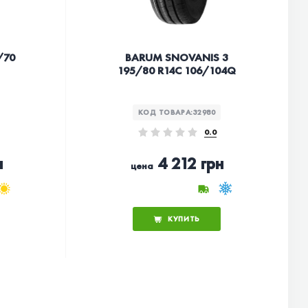
/70
BARUM SNOVANIS 3
195/80 R14C 106/104Q
КОД ТОВАРА:
32980
0.0
н
4 212 грн
цена
КУПИТЬ