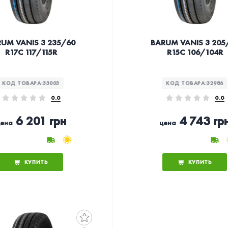
UM VANIS 3 235/60
BARUM VANIS 3 205
R17C 117/115R
R15C 106/104R
КОД ТОВАРА:
33003
КОД ТОВАРА:
32986
0.0
0.0
6 201 грн
4 743 гр
ена
цена
КУПИТЬ
КУПИТЬ