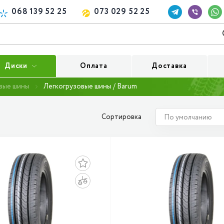
068 139 52 25
073 029 52 25
Диски
Оплата
Доставка
вые шины
Легкогрузовые шины / Barum
Сортировка