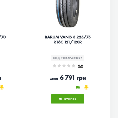
/70
BARUM VANIS 3 225/75
R16C 121/120R
КОД ТОВАРА:
21227
0.0
н
6 791 грн
цена
КУПИТЬ