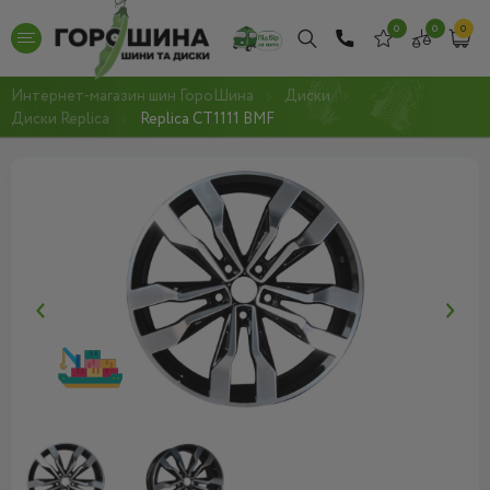
0
0
0
Интернет-магазин шин ГороШина
Диски
Диски Replica
Replica CT1111 BMF