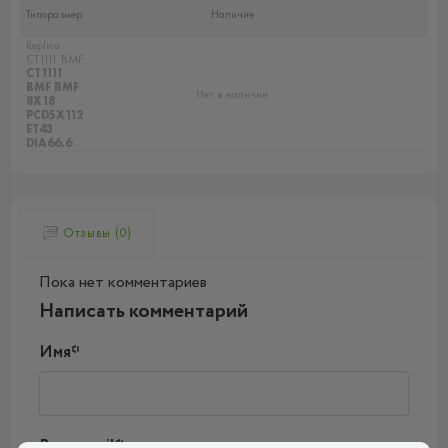
Типоразмер
Наличие
Replica
CT1111 BMF
CT1111
BMF BMF
Нет в наличии
8X18
PCD5X112
ET43
DIA66.6
Отзывы (0)
Пока нет комментариев
Написать комментарий
Имя*
Ваш e-mail*