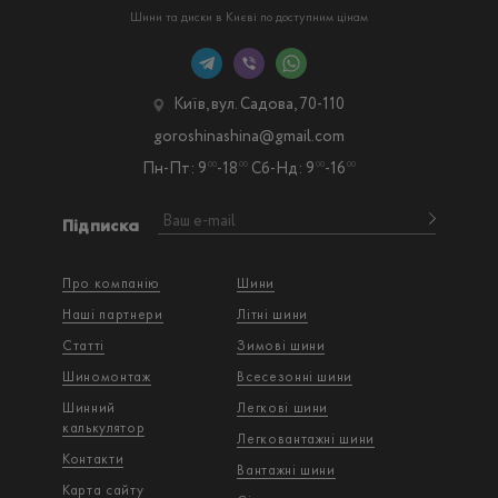
Шини та диски в Києві по доступним цінам
Київ, вул. Садова, 70-110
goroshinashina@gmail.com
Пн-Пт: 9
-18
Сб-Нд: 9
-16
00
00
00
00
Підписка
Про компанію
Шини
Наші партнери
Літні шини
Статті
Зимові шини
Шиномонтаж
Всесезонні шини
Шинний
Легкові шини
калькулятор
Легковантажнi шини
Контакти
Вантажнi шини
Карта сайту