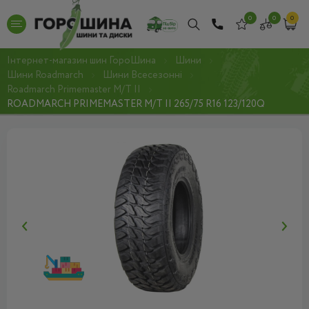
0
0
0
Інтернет-магазин шин ГороШина
Шини
Шини Roadmarch
Шини Всесезонні
Roadmarch Primemaster M/T II
ROADMARCH PRIMEMASTER M/T II 265/75 R16 123/120Q