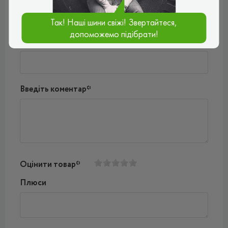
Так! Наші шини свіжі! Звертайтеся,
допоможемо підібрати!
Ваш e-mail*
Введіть коментар*
Оцінити товар*
Плюси