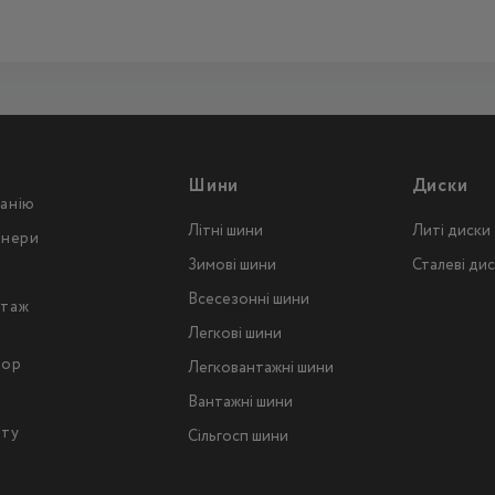
Шини
Диски
анію
Літні шини
Литі диски
тнери
Зимові шини
Сталеві ди
Всесезонні шини
таж
Легкові шини
тор
Легковантажнi шини
Вантажнi шини
йту
Сільгосп шини