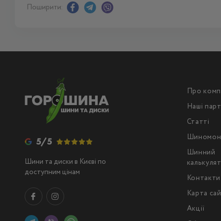
Поширити:
Про комп
Наші пар
Статті
Шиномон
5/5
Шинний
Шини та диски в Києві по
калькуля
доступним цінам
Контакти
Карта са
Акції