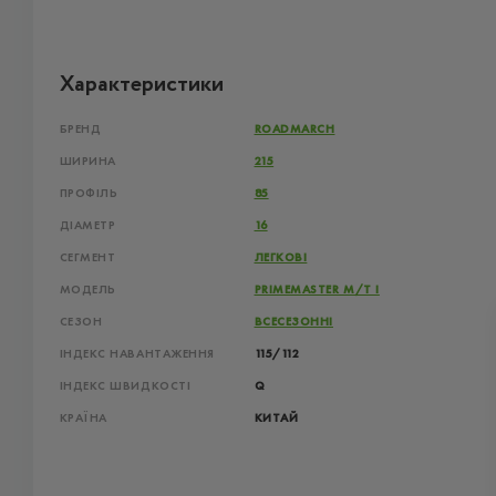
Характеристики
БРЕНД
ROADMARCH
ШИРИНА
215
ПРОФІЛЬ
85
ДІАМЕТР
16
СЕГМЕНТ
ЛЕГКОВІ
МОДЕЛЬ
PRIMEMASTER M/T I
СЕЗОН
ВСЕСЕЗОННІ
ІНДЕКС НАВАНТАЖЕННЯ
115/112
ІНДЕКС ШВИДКОСТІ
Q
КРАЇНА
КИТАЙ