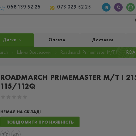
068 139 52 25
073 029 52 25
Диски
Оплата
Доставка
arch
Шини Всесезонні
Roadmarch Primemaster M/T I
ROAD
ROADMARCH PRIMEMASTER M/T I 21
115/112Q
НЕМАЄ НА СКЛАДІ
ПОВІДОМИТИ ПРО НАЯВНІСТЬ