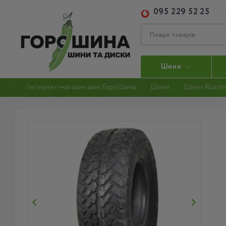
095 229 52 25
Шини
Інтернет-магазин шин ГороШина
Шини
Шини Roadm