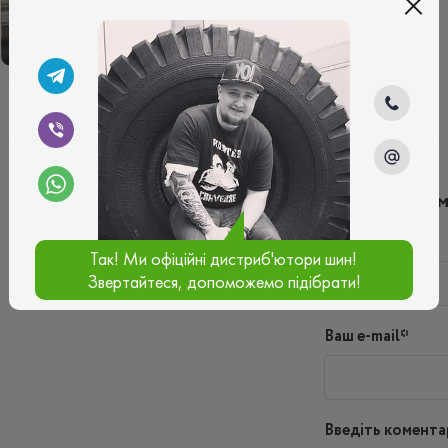
ВСЕСЕЗОННІ
Написати ко
Ім'я*
Так! Ми офіційні дистриб'ютори шин!
Звертайтеся, допоможемо підібрати!
Ваш e-mail*
Введіть комента