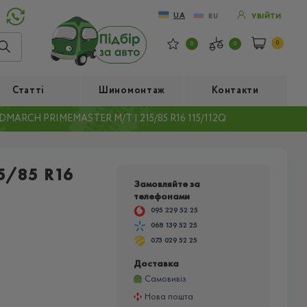
UA
RU
УВІЙТИ
0
0
0
Статті
Шиномонтаж
Контакти
MARCH PRIMEMASTER M/T I 215/85 R16 115/112Q
5/85 R16
Замовляйте за
телефонами
095 229 52 25
068 139 52 25
073 029 52 25
Доставка
Самовивіз
Нова пошта