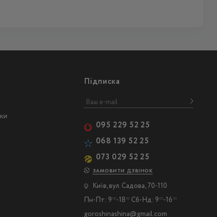
Підписка
ски
095 229 52 25
068 139 52 25
073 029 52 25
ЗАМОВИТИ ДЗВІНОК
Київ, вул. Садова, 70-110
Пн-Пт: 9
-18
Сб-Нд: 9
-16
00
00
00
00
goroshinashina@gmail.com