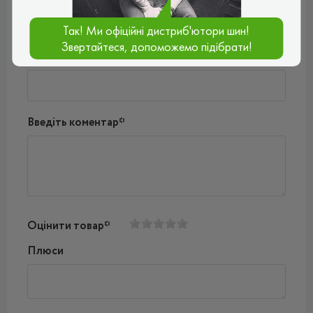
Так! Ми офіційні дистриб'ютори шин!
Звертайтеся, допоможемо підібрати!
Ваш e-mail*
Введіть коментар*
Оцінити товар*
Плюси