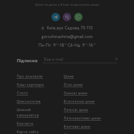
Шини та диски в Києві по доступним цінам
Київ, вул. Садова, 70-110
goroshinashina@gmail.com
Пн-Пт: 9
-18
Сб-Нд: 9
-16
00
00
00
00
Підписка
Про компанію
Шини
Наші партнери
Літні шини
Статті
Зимові шини
Шиномонтаж
Всесезонні шини
Шинний
Легкові шини
калькулятор
Легковантажнi шини
Контакти
Вантажнi шини
Карта сайту