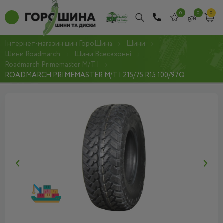
0
0
0
Інтернет-магазин шин ГороШина
Шини
Шини Roadmarch
Шини Всесезонні
Roadmarch Primemaster M/T I
ROADMARCH PRIMEMASTER M/T I 215/75 R15 100/97Q