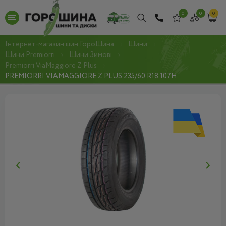
0
0
0
Інтернет-магазин шин ГороШина
Шини
Шини Premiorri
Шини Зимові
Premiorri ViaMaggiore Z Plus
PREMIORRI VIAMAGGIORE Z PLUS 235/60 R18 107H