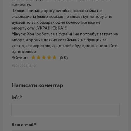
вистачить.
Плюси:
Тримає дорогу, вигрібає, зносостійка не
ексклюзивна (якщо порізав то пішов і купив нову а не
шукаєш по всіх базарах одне колесо яке вже не
імпортують), УКРАЇНСЬКА!!!
Мінуси:
Хоч і робиться в Україні і не потребує затрат на
імпорт, дорожча деяких китайських, не гіршщих за
якістю, але через рік, якщо треба буде, можна не знайти
одне колесо
Рейтинг:
(5.0)
25.04.2024, 15:10
Написати коментар
Ім'я*
Ваш e-mail*