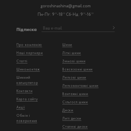
goroshinashina@gmail.com
Пн-Пт: 9
-18
Сб-Нд: 9
-16
00
00
00
00
Підписка
Про компанію
Шини
Наші партнери
Літні шини
Статті
Зимові шини
Шиномонтаж
Всесезонні шини
Шинний
Легкові шини
калькулятор
Легковантажнi шини
Контакти
Вантажнi шини
Карта сайту
Сільгосп шини
Акції
Диски
Обмін і
Литі диски
повернення
Сталеві диски