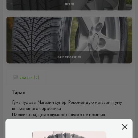
ЛІТНІ
ВСЕСЕЗОННІ
Відгуки (3)
Тарас
Гума чудова. Магазин супер. Рекомендую магазин і гуму
вітчизняного виробника
Плюси:
ціна, щодо шумності нічого не помітив
Мінуси:
поки не виявив
Рейтинг:
(5.0)
12.11.2024, 07:36