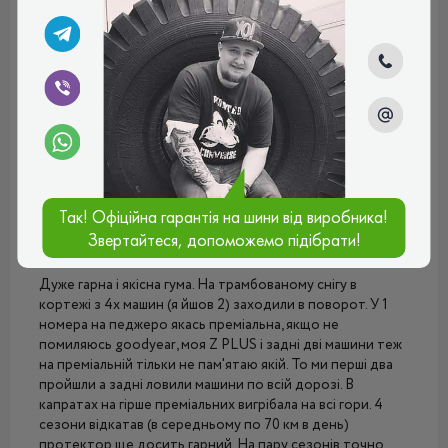
Дмитрий
Как на бюджетный вариант, то цена соответствует
качеству
Плюси:
Хорошая проходимость
Мінуси:
Шумные
Рейтинг:
(4.0)
22.07.2024, 11:46
Так! Офіційна гарантія на шини від виробника!
Звертайтеся, допоможемо підібрати!
Покупець
Дуже гарна і якісна гума. На трамбованому снігу в
кортежі з 4х машин (я йшов 2) заходили в поворот. У 1
номера на педжеро якась преміальна, якщо не
помиляюсь goodyear, моя Z PLUS і задні дві машини теж
на преміальній тільки не пам'ятаю якій. То ми перші два
пройшли а задні ловили машини по всій дорозі. В
капратах на гірше преміальних вигрібала на всі гори. 4
сезони відкатав (в середньому по 70 км в день)
протектор ще досить гарний. На пару сезонів точно