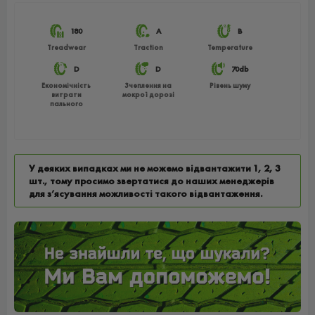
180
A
B
Treadwear
Traction
Temperature
D
D
70db
Економічність
Зчеплення на
Рівень шуму
витрати
мокрої дорозі
пального
У деяких випадках ми не можемо відвантажити 1, 2, 3
шт., тому просимо звертатися до наших менеджерів
для з’ясування можливості такого відвантаження.