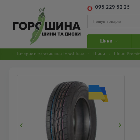
095 229 52 25
Шини
Інтернет-магазин шин ГороШина
Шини
Шини Premio