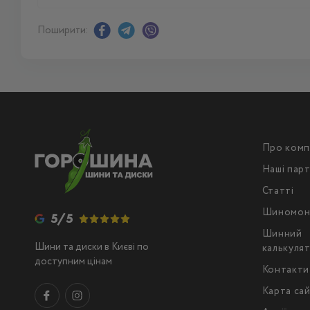
Поширити:
Про комп
Наші пар
Статті
Шиномон
5/5
Шинний
Шини та диски в Києві по
калькуля
доступним цінам
Контакти
Карта са