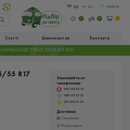
UA
RU
УВІЙТИ
0
0
0
Статті
Шиномонтаж
Контакти
VIAMAGGIORE Z PLUS 225/55 R17 101H
5/55 R17
Замовляйте за
телефонами
095 229 52 25
а
068 139 52 25
073 029 52 25
Доставка
Самовивіз
Нова пошта