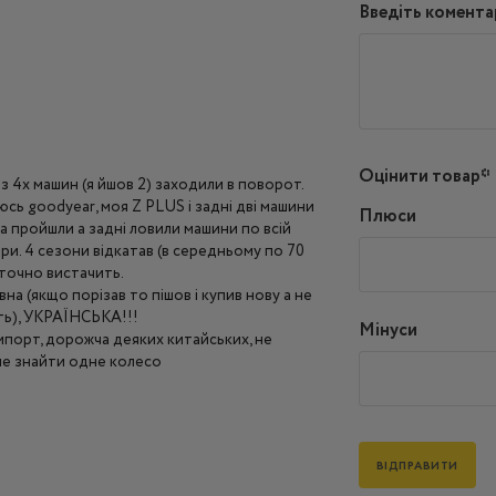
Введіть комента
Оцінити товар*
 з 4х машин (я йшов 2) заходили в поворот.
сь goodyear, моя Z PLUS і задні дві машини
Плюси
ва пройшли а задні ловили машини по всій
гори. 4 сезони відкатав (в середньому по 70
 точно вистачить.
на (якщо порізав то пішов і купив нову а не
ть), УКРАЇНСЬКА!!!
Мінуси
 імпорт, дорожча деяких китайських, не
 не знайти одне колесо