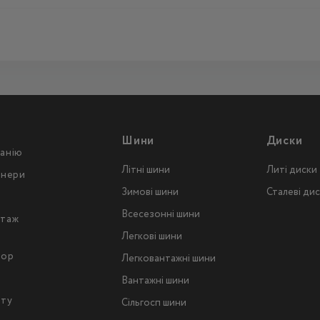
Шини
Диски
анію
Літні шини
Литі диски
тнери
Зимові шини
Сталеві ди
Всесезонні шини
таж
Легкові шини
тор
Легковантажнi шини
Вантажнi шини
йту
Сільгосп шини