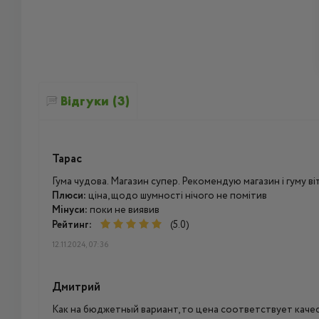
Відгуки (3)
Тарас
Гума чудова. Магазин супер. Рекомендую магазин і гуму 
Плюси:
ціна, щодо шумності нічого не помітив
Мінуси:
поки не виявив
Рейтинг:
(5.0)
12.11.2024, 07:36
Дмитрий
Как на бюджетный вариант, то цена соответствует каче