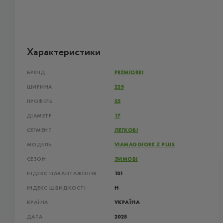
Характеристики
БРЕНД
PREMIORRI
ШИРИНА
225
ПРОФІЛЬ
55
ДІАМЕТР
17
СЕГМЕНТ
ЛЕГКОВІ
МОДЕЛЬ
VIAMAGGIORE Z PLUS
СЕЗОН
ЗИМОВІ
ІНДЕКС НАВАНТАЖЕННЯ
101
ІНДЕКС ШВИДКОСТІ
H
КРАЇНА
УКРАЇНА
ДАТА
2025