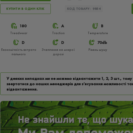
КУПИТИ В ОДИН КЛІК
КОД ТОВАРУ:
9854
180
A
B
Treadwear
Traction
Temperature
D
D
70db
Економічність витрати
Зчеплення на мокрої
Рівень шуму
пального
дорозі
У деяких випадках ми не можемо відвантажити 1, 2, 3 шт., том
звертатися до наших менеджерів для з’ясування можливості та
відвантаження.