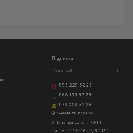
Підписка
ски
095 229 52 25
068 139 52 25
073 029 52 25
ЗАМОВИТИ ДЗВІНОК
Київ, вул. Садова, 70-110
Пн-Пт: 9
-18
Сб-Нд: 9
-16
00
00
00
00