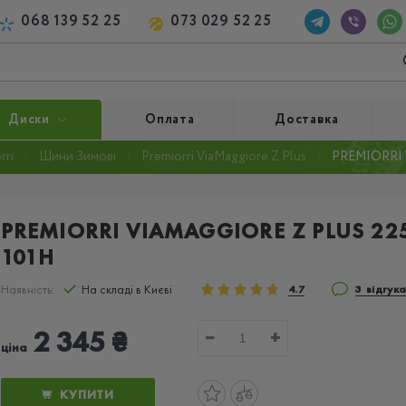
068 139 52 25
073 029 52 25
Диски
Оплата
Доставка
rri
Шини Зимові
Premiorri ViaMaggiore Z Plus
PREMIORRI 
PREMIORRI VIAMAGGIORE Z PLUS 22
101H
Наявність:
На складі в Києві
4.7
3 відгук
2 345 ₴
−
+
ціна
КУПИТИ