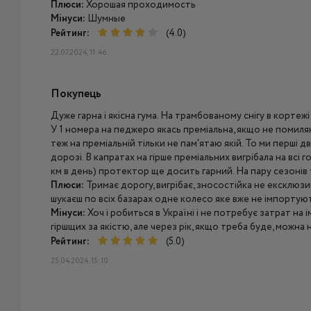
Плюси:
Хорошая проходимость
Мінуси:
Шумные
Рейтинг:
(4.0)
22.07.2024, 11:46
Покупець
Дуже гарна і якісна гума. На трамбованому снігу в кортежі
У 1 номера на педжеро якась преміальна, якщо не помиляю
теж на преміальній тільки не пам'ятаю якій. То ми перші д
дорозі. В капратах на гірше преміальних вигрібала на всі 
км в день) протектор ще досить гарний. На пару сезонів
Плюси:
Тримає дорогу, вигрібає, зносостійка не ексклюзив
шукаєш по всіх базарах одне колесо яке вже не імпортую
Мінуси:
Хоч і робиться в Україні і не потребує затрат на
гіршщих за якістю, але через рік, якщо треба буде, можна
Рейтинг:
(5.0)
25.04.2024, 15:10