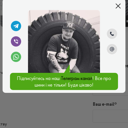
ЗИМОВІ
ЛІТНІ
Написати ко
вітчизняного виробника
Ім'я*
Підписуйтесь на наш
Телеграм канал
! Все про
шини і не тільки! Буде цікаво!
Ваш e-mail*
ству