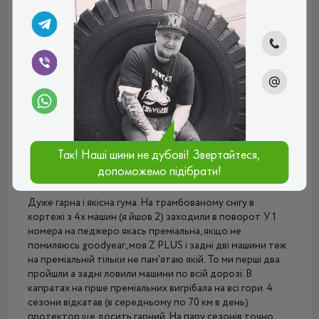
Дмитрий
Как на бюджетный вариант, то цена соответствует
качеству
Плюси:
Хорошая проходимость
Мінуси:
Шумные
Рейтинг:
(4.0)
22.07.2024, 11:46
Так! Наші шини не дубові! Звертайтеся,
допоможемо підібрати!
Покупець
Дуже гарна і якісна гума. На трамбованому снігу в
кортежі з 4х машин (я йшов 2) заходили в поворот. У 1
номера на педжеро якась преміальна, якщо не
помиляюсь goodyear, моя Z PLUS і задні дві машини теж
на преміальній тільки не пам'ятаю якій. То ми перші два
пройшли а задні ловили машини по всій дорозі. В
капратах на гірше преміальних вигрібала на всі гори. 4
сезони відкатав (в середньому по 70 км в день)
протектор ще досить гарний. На пару сезонів точно