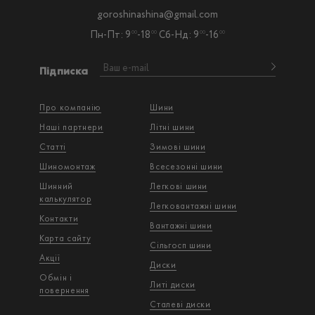
goroshinashina@gmail.com
Пн-Пт: 9
-18
Сб-Нд: 9
-16
00
00
00
00
Підписка
Про компанію
Шини
Наші партнери
Літні шини
Статті
Зимові шини
Шиномонтаж
Всесезонні шини
Шинний
Легкові шини
калькулятор
Легковантажнi шини
Контакти
Вантажнi шини
Карта сайту
Сільгосп шини
Акції
Диски
Обмін і
Литі диски
повернення
Сталеві диски