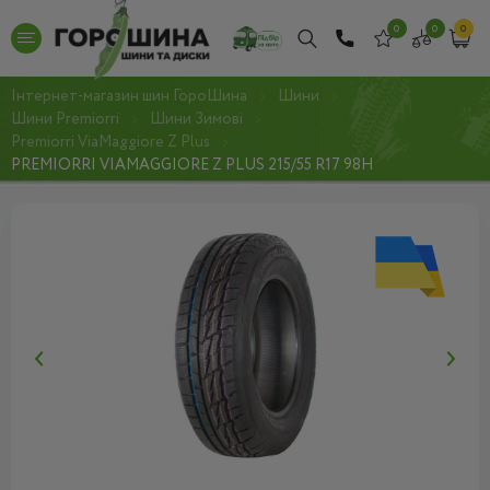
0
0
0
Інтернет-магазин шин ГороШина
Шини
Шини Premiorri
Шини Зимові
Premiorri ViaMaggiore Z Plus
PREMIORRI VIAMAGGIORE Z PLUS 215/55 R17 98H