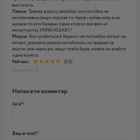
вистачить.
Плюси:
Тримає дорогу, вигрібає, зносостійка не
ексклюзивна (якщо порізав то пішов і купив нову а не
шукаєш по всіх базарах одне колесо яке вже не
імпортують), УКРАЇНСЬКА!!!
Мінуси:
Хоч і робиться в Україні і не потребує затрат на
імпорт, дорожча деяких китайських, не гіршщих за
якістю, але через рік, якщо треба буде, можна не знайти
одне колесо
Рейтинг:
(5.0)
25.04.2024, 15:10
Написати коментар
Ім'я*
Ваш e-mail*