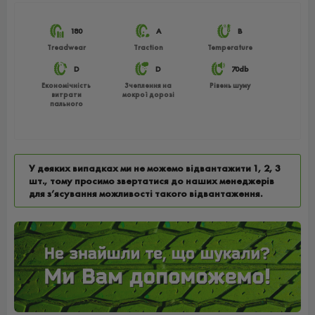
180
A
B
Treadwear
Traction
Temperature
D
D
70db
Економічність
Зчеплення на
Рівень шуму
витрати
мокрої дорозі
пального
У деяких випадках ми не можемо відвантажити 1, 2, 3
шт., тому просимо звертатися до наших менеджерів
для з’ясування можливості такого відвантаження.