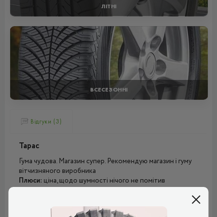
ЛІТНІ
ВСЕСЕЗОННІ
Відгуки (3)
Тарас
Гума чудова. Магазин супер. Рекомендую магазин і гуму
вітчизняного виробника
Плюси:
ціна, щодо шумності нічого не помітив
Мінуси:
поки не виявив
Рейтинг:
(5.0)
12.11.2024, 07:36