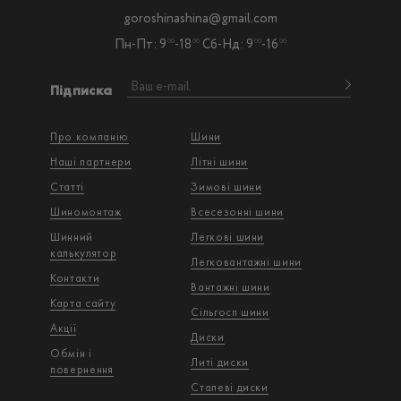
goroshinashina@gmail.com
Пн-Пт: 9
-18
Сб-Нд: 9
-16
00
00
00
00
Підписка
Про компанію
Шини
Наші партнери
Літні шини
Статті
Зимові шини
Шиномонтаж
Всесезонні шини
Шинний
Легкові шини
калькулятор
Легковантажнi шини
Контакти
Вантажнi шини
Карта сайту
Сільгосп шини
Акції
Диски
Обмін і
Литі диски
повернення
Сталеві диски