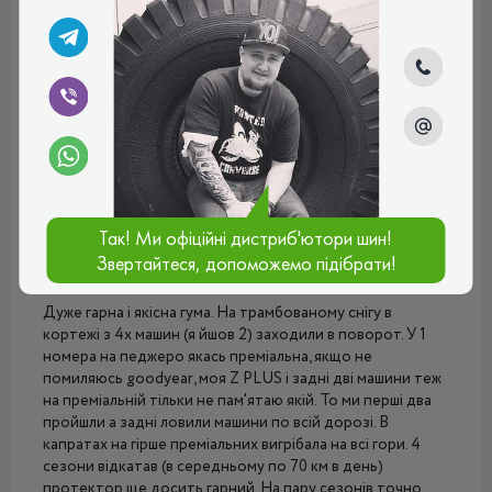
Дмитрий
Как на бюджетный вариант, то цена соответствует
качеству
Плюси:
Хорошая проходимость
Мінуси:
Шумные
Рейтинг:
(4.0)
22.07.2024, 11:46
Так! Ми офіційні дистриб'ютори шин!
Звертайтеся, допоможемо підібрати!
Покупець
Дуже гарна і якісна гума. На трамбованому снігу в
кортежі з 4х машин (я йшов 2) заходили в поворот. У 1
номера на педжеро якась преміальна, якщо не
помиляюсь goodyear, моя Z PLUS і задні дві машини теж
на преміальній тільки не пам'ятаю якій. То ми перші два
пройшли а задні ловили машини по всій дорозі. В
капратах на гірше преміальних вигрібала на всі гори. 4
сезони відкатав (в середньому по 70 км в день)
протектор ще досить гарний. На пару сезонів точно