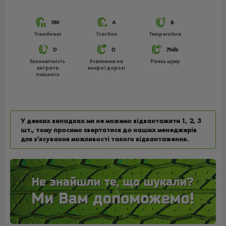
180
A
B
Treadwear
Traction
Temperature
D
D
70db
Економічність
Зчеплення на
Рівень шуму
витрати
мокрої дорозі
пального
У деяких випадках ми не можемо відвантажити 1, 2, 3
шт., тому просимо звертатися до наших менеджерів
для з’ясування можливості такого відвантаження.