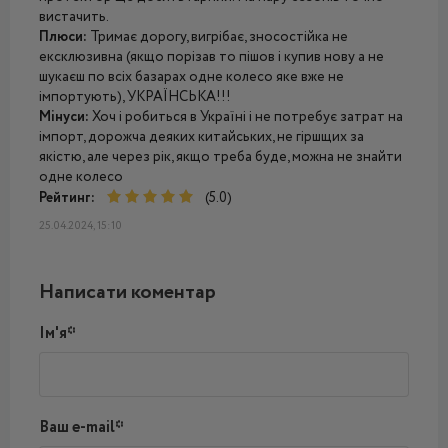
вистачить.
Плюси:
Тримає дорогу, вигрібає, зносостійка не
ексклюзивна (якщо порізав то пішов і купив нову а не
шукаєш по всіх базарах одне колесо яке вже не
імпортують), УКРАЇНСЬКА!!!
Мінуси:
Хоч і робиться в Україні і не потребує затрат на
імпорт, дорожча деяких китайських, не гіршщих за
якістю, але через рік, якщо треба буде, можна не знайти
одне колесо
Рейтинг:
(5.0)
25.04.2024, 15:10
Написати коментар
Ім'я*
Ваш e-mail*