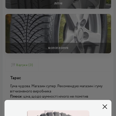
ЛІТНІ
ВСЕСЕЗОННІ
Відгуки (3)
Тарас
Гума чудова. Магазин супер. Рекомендую магазин і гуму
вітчизняного виробника
Плюси:
ціна, щодо шумності нічого не помітив
Мінуси:
поки не виявив
Рейтинг:
(5.0)
12.11.2024, 07:36