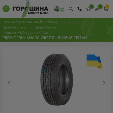
0
0
0
Інтернет-магазин шин ГороШина
Шини
Шини Premiorri
Шини Зимові
Premiorri ViaMaggiore Z Plus
PREMIORRI VIAMAGGIORE Z PLUS 205/65 R15 94H