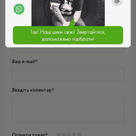
Поки немає коментарів
Написати коментар
Так! Наші шини свіжі! Звертайтеся,
Ім'я*
допоможемо підібрати!
Ваш e-mail*
Введіть коментар*
Оцінити товар*