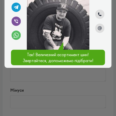
Введіть коментар*
Так! Величезний асортимент шин!
Оцінити товар*
Звертайтеся, допоможемо підібрати!
Плюси
Мінуси