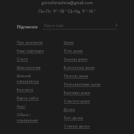
goroshinashina@gmail.com
Пн-Пт: 9
-18
Сб-Нд: 9
-16
00
00
00
00
Підписка
Про компанію
Шини
Наші партнери
Літні шини
Статті
Зимові шини
Шиномонтаж
Всесезонні шини
Шинний
Легкові шини
калькулятор
Легковантажнi шини
Контакти
Вантажнi шини
Карта сайту
Сільгосп шини
Акції
Диски
Обмін і
Литі диски
повернення
Сталеві диски