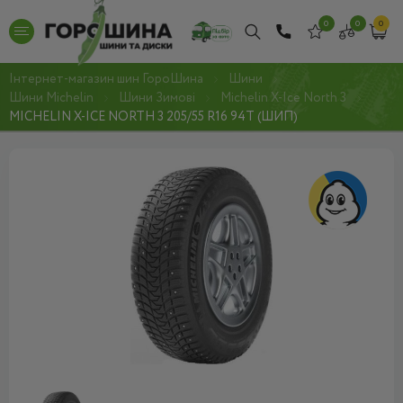
0
0
0
Інтернет-магазин шин ГороШина
Шини
Шини Michelin
Шини Зимові
Michelin X-Ice North 3
MICHELIN X-ICE NORTH 3 205/55 R16 94T (ШИП)