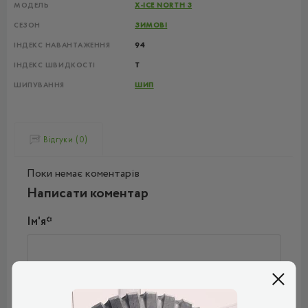
МОДЕЛЬ
X-ICE NORTH 3
СЕЗОН
ЗИМОВІ
ІНДЕКС НАВАНТАЖЕННЯ
94
ІНДЕКС ШВИДКОСТІ
T
ШИПУВАННЯ
ШИП
Відгуки (0)
Поки немає коментарів
Написати коментар
Ім'я*
Ваш e-mail*