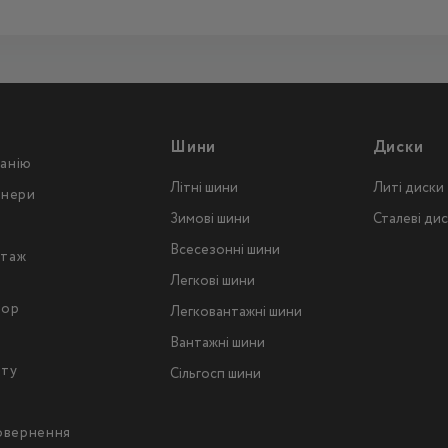
Шини
Диски
анію
Літні шини
Литі диски
тнери
Зимові шини
Сталеві ди
Всесезонні шини
таж
Легкові шини
тор
Легковантажнi шини
Вантажнi шини
йту
Сільгосп шини
повернення