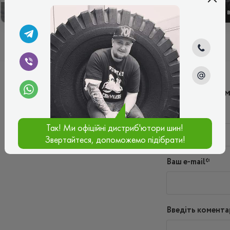
ЗИМОВІ
ЛІТНІ
Написати ко
Ім'я*
Так! Ми офіційні дистриб'ютори шин!
Звертайтеся, допоможемо підібрати!
Ваш e-mail*
Введіть комента