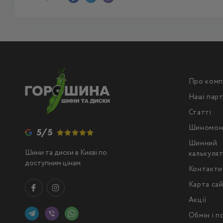
Про комп
Наші пар
Статті
Шиномон
5/5
Шинний
Шини та диски в Києві по
калькуля
доступним цінам
Контакти
Карта са
Акції
Обмін і 