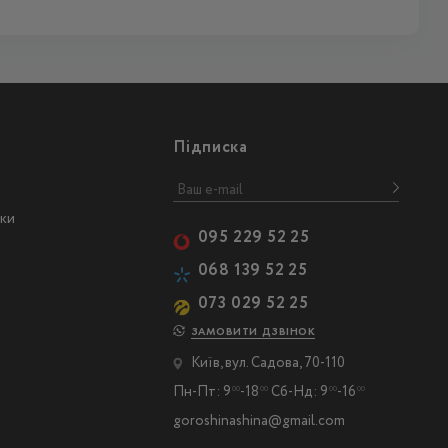
Підписка
ски
095 229 52 25
068 139 52 25
073 029 52 25
ЗАМОВИТИ ДЗВІНОК
Київ, вул. Садова, 70-110
Пн-Пт: 9
-18
Сб-Нд: 9
-16
00
00
00
00
goroshinashina@gmail.com