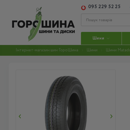
095 229 52 25
Шини
Інтернет-магазин шин ГороШина
Шини
Шини Matad