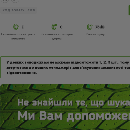
КОД ТОВАРУ:
5128
E
C
73dB
Економічність витрати
Зчеплення на мокрої
Рівень шуму
пального
дорозі
У деяких випадках ми не можемо відвантажити 1, 2, 3 шт., том
звертатися до наших менеджерів для з’ясування можливості та
відвантаження.