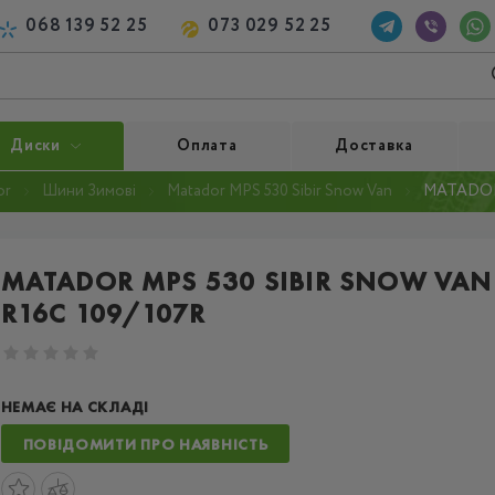
068 139 52 25
073 029 52 25
Диски
Оплата
Доставка
or
Шини Зимові
Matador MPS 530 Sibir Snow Van
MATADOR 
MATADOR MPS 530 SIBIR SNOW VAN
R16C 109/107R
НЕМАЄ НА СКЛАДІ
ПОВІДОМИТИ ПРО НАЯВНІСТЬ