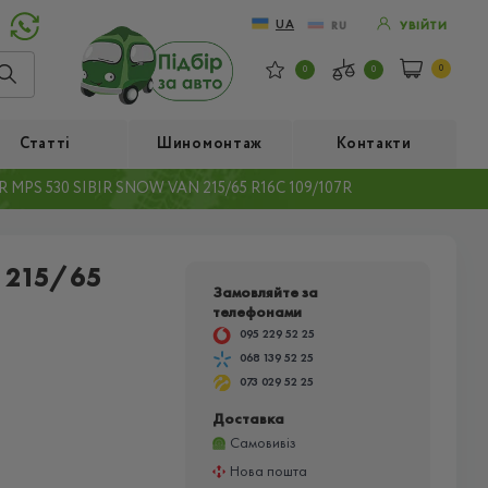
UA
RU
УВІЙТИ
0
0
0
Статті
Шиномонтаж
Контакти
MPS 530 SIBIR SNOW VAN 215/65 R16C 109/107R
 215/65
Замовляйте за
телефонами
095 229 52 25
068 139 52 25
073 029 52 25
Доставка
Самовивіз
Нова пошта