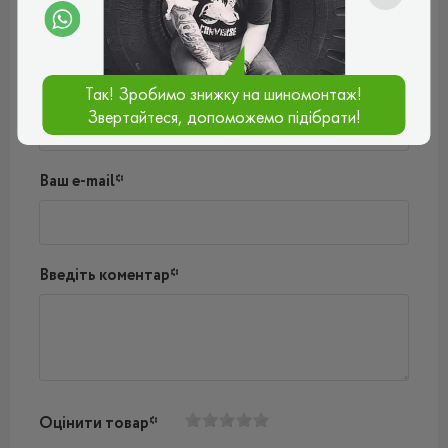
Поки немає коментарів
Написати коментар
Ім'я*
Так! Зробимо знижку на шиномонтаж!
Звертайтеся, допоможемо підібрати!
Ваш e-mail*
Введіть коментар*
Оцінити товар*