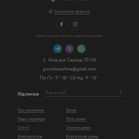
Замовити дзвінок
Шини та диски в Києві по доступним цінам
Київ, вул. Садова, 70-110
goroshinashina@gmail.com
Пн-Пт: 9
-18
Сб-Нд: 9
-16
00
00
00
00
Підписка
Про компанію
Шини
Наші партнери
Літні шини
Статті
Зимові шини
Шиномонтаж
Всесезонні шини