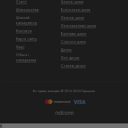
Статті
Зимові шини
Шиномонтаж
Всесезонні шини
Шинний
Легкові шини
калькулятор
Легковантажнi шини
Контакти
Вантажнi шини
Карта сайту
Сільгосп шини
Акції
Диски
Обмін і
Литі диски
повернення
Сталеві диски
Всі права захищені © 2016-2026 Горошина
ß