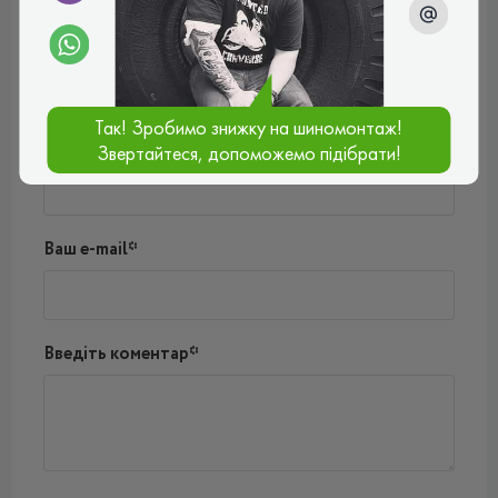
Відгуки (0)
Поки немає коментарів
Написати коментар
Так! Зробимо знижку на шиномонтаж!
Ім'я*
Звертайтеся, допоможемо підібрати!
Ваш e-mail*
Введіть коментар*