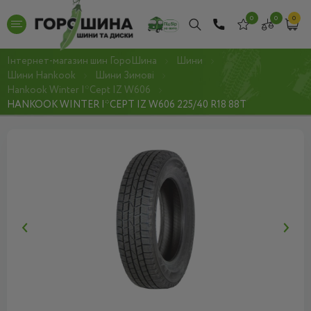
0
0
0
Інтернет-магазин шин ГороШина
Шини
Шини Hankook
Шини Зимові
Hankook Winter I*Cept IZ W606
HANKOOK WINTER I*CEPT IZ W606 225/40 R18 88T