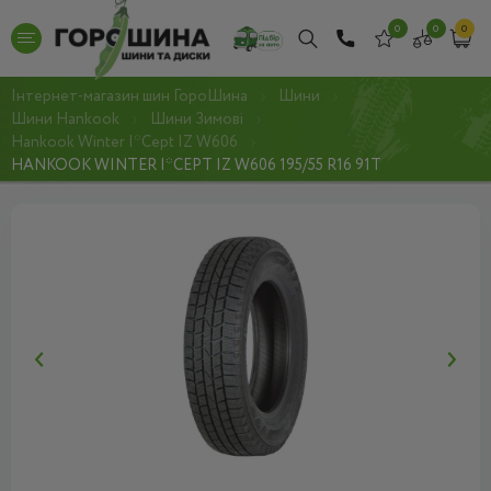
0
0
0
Інтернет-магазин шин ГороШина
Шини
Шини Hankook
Шини Зимові
Hankook Winter I*Cept IZ W606
HANKOOK WINTER I*CEPT IZ W606 195/55 R16 91T