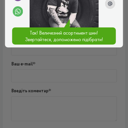
Відгуки (0)
Поки немає коментарів
Написати коментар
Так! Величезний асортимент шин!
Ім'я*
Звертайтеся, допоможемо підібрати!
Ваш e-mail*
Введіть коментар*