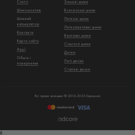
Статті
Зимові шини
Шиномонтаж
Всесезонні шини
Шинний
Легкові шини
калькулятор
Легковантажнi шини
Контакти
Вантажнi шини
Карта сайту
Сільгосп шини
Акції
Диски
Обмін і
Литі диски
повернення
Сталеві диски
Всі права захищені © 2016-2026 Горошина
ß