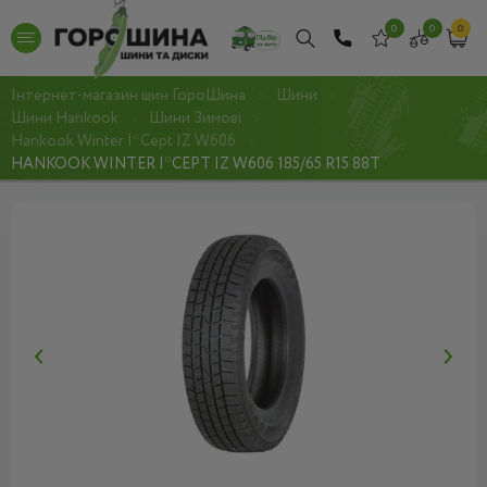
0
0
0
Інтернет-магазин шин ГороШина
Шини
Шини Hankook
Шини Зимові
Hankook Winter I*Cept IZ W606
HANKOOK WINTER I*CEPT IZ W606 185/65 R15 88T