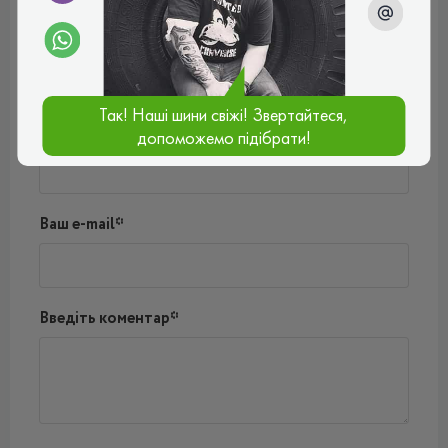
Відгуки (0)
Поки немає коментарів
Написати коментар
Так! Наші шини свіжі! Звертайтеся,
Ім'я*
допоможемо підібрати!
Ваш e-mail*
Введіть коментар*