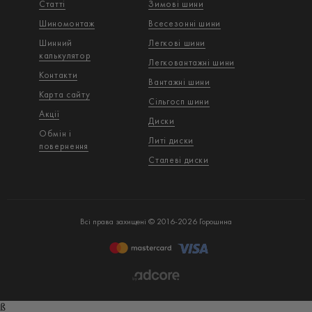
Статті
Зимові шини
Шиномонтаж
Всесезонні шини
Шинний
Легкові шини
калькулятор
Легковантажнi шини
Контакти
Вантажнi шини
Карта сайту
Сільгосп шини
Акції
Диски
Обмін і
Литі диски
повернення
Сталеві диски
Всі права захищені © 2016-2026 Горошина
ß