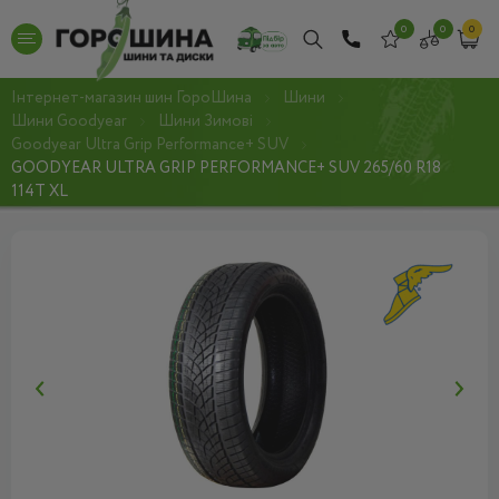
0
0
0
Інтернет-магазин шин ГороШина
Шини
Шини Goodyear
Шини Зимові
Goodyear Ultra Grip Performance+ SUV
GOODYEAR ULTRA GRIP PERFORMANCE+ SUV 265/60 R18
114T XL