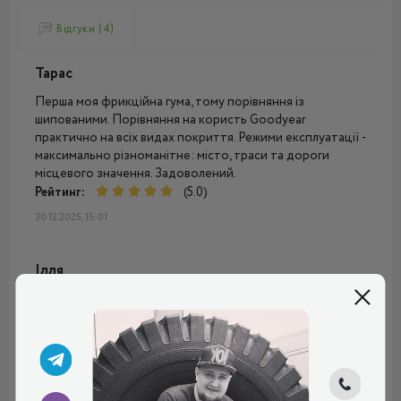
Відгуки (4)
Тарас
Перша моя фрикційна гума, тому порівняння із
шипованими. Порівняння на користь Goodyear
практично на всіх видах покриття. Режими експлуатації -
максимально різноманітне: місто, траси та дороги
місцевого значення. Задоволений.
Рейтинг:
(5.0)
30.12.2025, 15:01
Ілля
Не знаю, що тут можна сказати. Шини брав у тому році,
вони дуже добрі, рекомендую. Машина стала помітно
краще слухатись, особливо це видно на мокрому
асфальті. На снігу, звичайно, теж все чудово. Зчеплення
набагато краще, ніж інші моделі преміум-сегмента.
Порівнюю з Бріджстоун і Піреллі, які раніше брав.