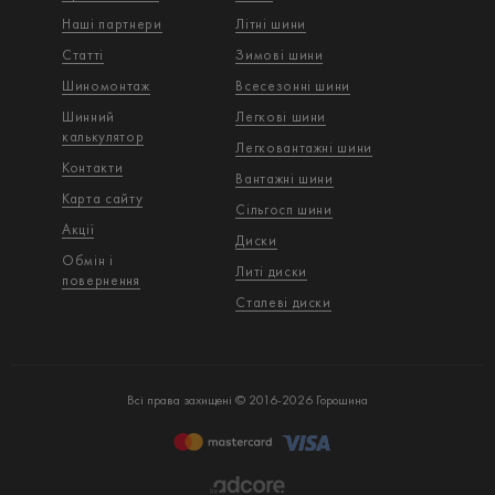
Наші партнери
Літні шини
Статті
Зимові шини
Шиномонтаж
Всесезонні шини
Шинний
Легкові шини
калькулятор
Легковантажнi шини
Контакти
Вантажнi шини
Карта сайту
Сільгосп шини
Акції
Диски
Обмін і
Литі диски
повернення
Сталеві диски
Всі права захищені © 2016-2026 Горошина